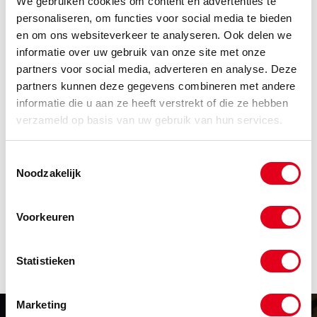
We gebruiken cookies om content en advertenties te
Klik hier om klant te worden
personaliseren, om functies voor social media te bieden
en om ons websiteverkeer te analyseren. Ook delen we
informatie over uw gebruik van onze site met onze
Code
Omschrijving
partners voor social media, adverteren en analyse. Deze
Info
Eenheid
partners kunnen deze gegevens combineren met andere
informatie die u aan ze heeft verstrekt of die ze hebben
Voorraad
Netto prijs
verzameld op basis van uw gebruik van hun services.
V-set-UNF05
V-coil reparatieset 04129 UNF
1/2"
Toestemmingsselectie
Info
Stuks
Noodzakelijk
-
Voorkeuren
Statistieken
Marketing