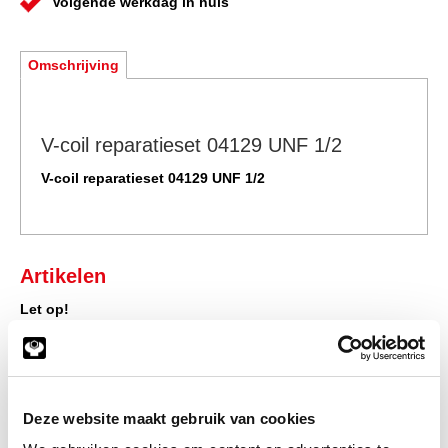
Volgende werkdag in huis
Omschrijving
V-coil reparatieset 04129 UNF 1/2
V-coil reparatieset 04129 UNF 1/2
Artikelen
Let op!
U dient ingelogd te zijn om prijzen in te kunnen zien en toegang
te verkrijgen tot de winkelwagen, waarna u direct uw bestelling
af kunt ronden.
Klik hier om in te loggen
Deze website maakt gebruik van cookies
Heeft u nog geen account?