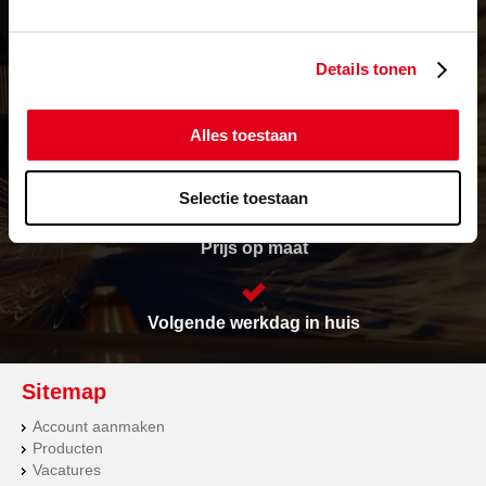
Details tonen
Levering in heel Europa
Alles toestaan
Vrijwel alles op voorraad
Selectie toestaan
Prijs op maat
Volgende werkdag in huis
Sitemap
Account aanmaken
Producten
Vacatures