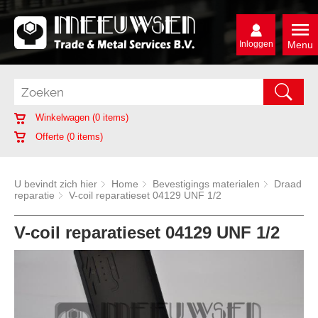
Inloggen
Menu
Winkelwagen (
0
items)
Offerte (
0
items)
U bevindt zich hier
Home
Bevestigings materialen
Draad
reparatie
V-coil reparatieset 04129 UNF 1/2
V-coil reparatieset 04129 UNF 1/2