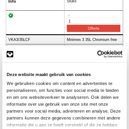
Info
Stuks
-
VKA3/35LCF
Minimes 3 35L Chromium free
Info
Stuks
-
Deze website maakt gebruik van cookies
We gebruiken cookies om content en advertenties te
VKA3/06SCF
Minimes 3 06S Chromium free
personaliseren, om functies voor social media te bieden
Info
Stuks
en om ons websiteverkeer te analyseren. Ook delen we
informatie over uw gebruik van onze site met onze
partners voor social media, adverteren en analyse. Deze
-
partners kunnen deze gegevens combineren met andere
informatie die u aan ze heeft verstrekt of die ze hebben