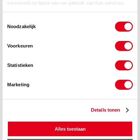
verzameld op basis van uw gebruik van hun services.
VKA3/08SCF
Minimes 3 08S Chromium free
Info
Stuks
Toestemmingsselectie
Noodzakelijk
-
Voorkeuren
VKA3/10SCF
Minimes 3 10S Chromium free
Statistieken
Info
Stuks
-
Marketing
Details tonen
VKA3/12SCF
Minimes 3 12S Chromium free
Info
Stuks
Alles toestaan
-