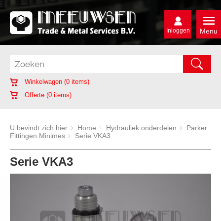
Inloggen
Menu
Winkelwagen (
0
items)
Offerte (
0
items)
U bevindt zich hier
Home
Hydrauliek onderdelen
Parker
Fittingen Minimes
Serie VKA3
Serie VKA3