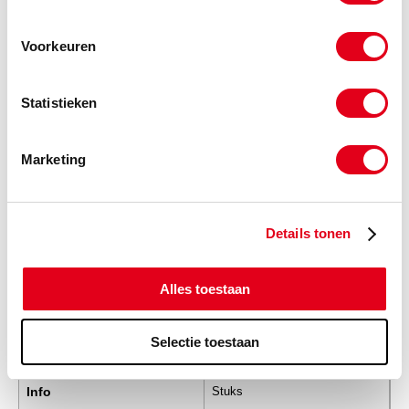
SAE0064
SAE Lasflens 3000PSI
PAFS106B 48.3mm
Voorkeuren
Info
Stuks
Statistieken
-
Marketing
SAE0065
SAE Lasflens 3000PSI
PAFS108B 60.3mm
Info
Stuks
Details tonen
-
Alles toestaan
Selectie toestaan
SAE0066
SAE Lasflens 3000PSI
PAFS110B 76.1mm
Info
Stuks