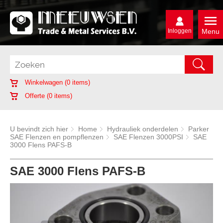
Inloggen
Menu
Winkelwagen (
0
items)
Offerte (
0
items)
U bevindt zich hier
Home
Hydrauliek onderdelen
Parker
SAE Flenzen en pompflenzen
SAE Flenzen 3000PSI
SAE
3000 Flens PAFS-B
SAE 3000 Flens PAFS-B