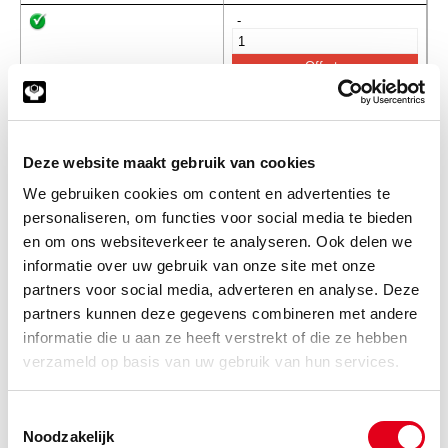
-
SAE0062
SAE Lasflens 3000PSI
PAFS102B 33.7mm
Info
Stuks
Deze website maakt gebruik van cookies
We gebruiken cookies om content en advertenties te
-
personaliseren, om functies voor social media te bieden
en om ons websiteverkeer te analyseren. Ook delen we
informatie over uw gebruik van onze site met onze
SAE0063
SAE Lasflens 3000PSI
partners voor social media, adverteren en analyse. Deze
PAFS104B 42.4mm
partners kunnen deze gegevens combineren met andere
Info
Stuks
informatie die u aan ze heeft verstrekt of die ze hebben
verzameld op basis van uw gebruik van hun services.
-
Toestemmingsselectie
Noodzakelijk