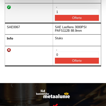
-
SAE0067
SAE Lasflens 3000PSI
PAFS112B 88.9mm
Info
Stuks
-