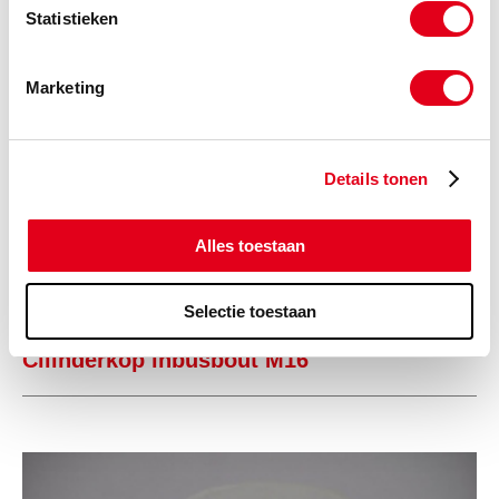
Statistieken
a4bzck16x080
RVS A4 bout M16x080 DIN912
(de verpakkingseenheid is 25
Marketing
stuks)
Info
Stuks
Details tonen
-
Alles toestaan
Selectie toestaan
Gerelateerde categorieën voor RVS A4
Cilinderkop inbusbout M16