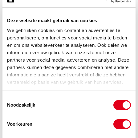
Deze website maakt gebruik van cookies
a4bzck16x060
RVS A4 bout M16x060 DIN912
(de verpakkingseenheid is 25
We gebruiken cookies om content en advertenties te
stuks)
personaliseren, om functies voor social media te bieden
en om ons websiteverkeer te analyseren. Ook delen we
Info
Stuks
informatie over uw gebruik van onze site met onze
partners voor social media, adverteren en analyse. Deze
-
partners kunnen deze gegevens combineren met andere
informatie die u aan ze heeft verstrekt of die ze hebben
verzameld op basis van uw gebruik van hun services.
a4bzck16x070
RVS A4 bout M16x070 DIN912
(de verpakkingseenheid is 25
Toestemmingsselectie
stuks)
Noodzakelijk
Info
Stuks
Voorkeuren
-