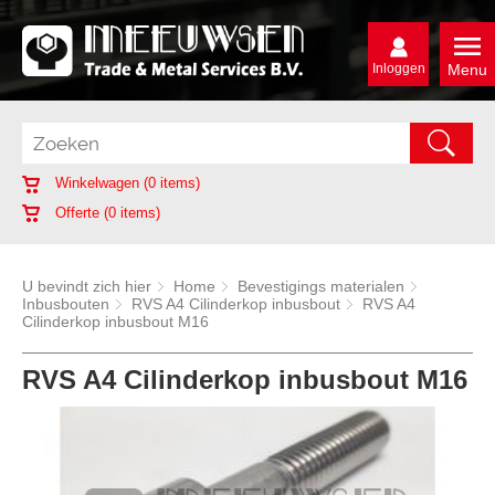
Inloggen
Menu
Winkelwagen (
0
items)
Offerte (
0
items)
U bevindt zich hier
Home
Bevestigings materialen
Inbusbouten
RVS A4 Cilinderkop inbusbout
RVS A4
Cilinderkop inbusbout M16
RVS A4 Cilinderkop inbusbout M16