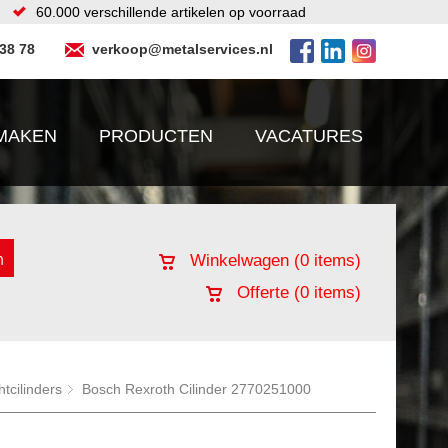
60.000 verschillende artikelen op voorraad
 38 78
verkoop@metalservices.nl
MAKEN
PRODUCTEN
VACATURES
Winkelwagen (
0
items)
Offerte (
0
items)
htcilinders
Bosch Rexroth Cilinder 2770251000