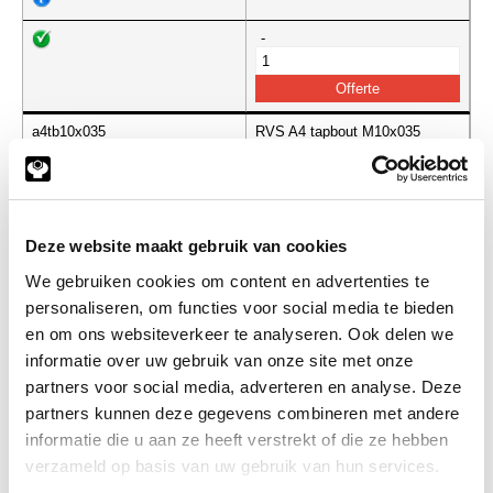
-
a4tb10x035
RVS A4 tapbout M10x035
DIN933
(de verpakkingseenheid is 100
stuks)
Info
Stuks
Deze website maakt gebruik van cookies
We gebruiken cookies om content en advertenties te
-
personaliseren, om functies voor social media te bieden
en om ons websiteverkeer te analyseren. Ook delen we
informatie over uw gebruik van onze site met onze
a4tb10x040
RVS A4 tapbout M10x040
partners voor social media, adverteren en analyse. Deze
DIN933
partners kunnen deze gegevens combineren met andere
(de verpakkingseenheid is 100
informatie die u aan ze heeft verstrekt of die ze hebben
stuks)
verzameld op basis van uw gebruik van hun services.
Info
Stuks