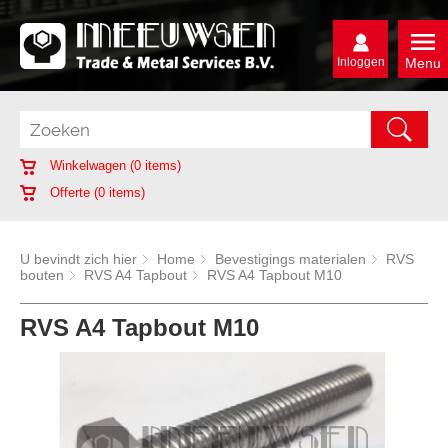
Inloggen
Menu
Winkelwagen (
0
items)
Offerte (
0
items)
U bevindt zich hier
Home
Bevestigings materialen
RVS
bouten
RVS A4 Tapbout
RVS A4 Tapbout M10
RVS A4 Tapbout M10