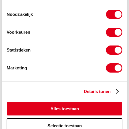
Toestemmingsselectie
-
Noodzakelijk
Voorkeuren
a4tb10x045
RVS A4 tapbout M10x045
DIN933
(de verpakkingseenheid is 100
Statistieken
stuks)
Info
Stuks
Marketing
-
Details tonen
a4tb10x050
RVS A4 tapbout M10x050
DIN933
Alles toestaan
(de verpakkingseenheid is 100
stuks)
Selectie toestaan
Info
Stuks