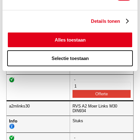
Info
Stuks
Details tonen
-
Alles toestaan
a2mlinks27
RVS A2 Moer Links M27
DIN934
Selectie toestaan
Info
Stuks
-
a2mlinks30
RVS A2 Moer Links M30
DIN934
Info
Stuks
-