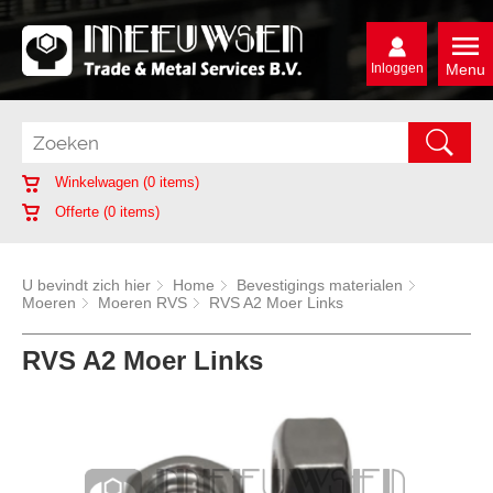
Inloggen
Menu
Winkelwagen (
0
items)
Offerte (
0
items)
U bevindt zich hier
Home
Bevestigings materialen
Moeren
Moeren RVS
RVS A2 Moer Links
RVS A2 Moer Links