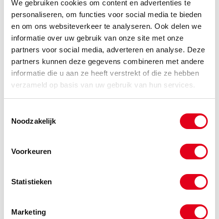
We gebruiken cookies om content en advertenties te
personaliseren, om functies voor social media te bieden
a2mlinks20
RVS A2 Moer Links M20
en om ons websiteverkeer te analyseren. Ook delen we
DIN934
informatie over uw gebruik van onze site met onze
Info
Stuks
partners voor social media, adverteren en analyse. Deze
partners kunnen deze gegevens combineren met andere
-
informatie die u aan ze heeft verstrekt of die ze hebben
verzameld op basis van uw gebruik van hun services.
Toestemmingsselectie
a2mlinks22
RVS A2 Moer Links M22
DIN934
Noodzakelijk
Info
Stuks
Voorkeuren
-
Statistieken
a2mlinks24
RVS A2 Moer Links M24
DIN934
Marketing