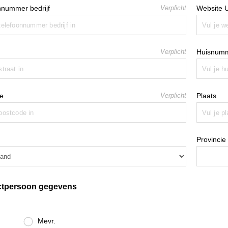
nnummer bedrijf
Verplicht
Website 
Verplicht
Huisnum
e
Verplicht
Plaats
Provincie
ctpersoon gegevens
Mevr.