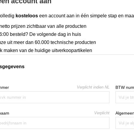
een account aan
olledig
kosteloos
een account aan in één simpele stap en maak
 netto prijzen zichtbaar van alle producten
6:00 besteld? De volgende dag in huis
ze uit meer dan 60.000 technische producten
k maken van de huidige uitverkoopartikelen
fsgegevens
mmer
Verplicht indien NL
BTW num
snaam
Verplicht
Algemeen