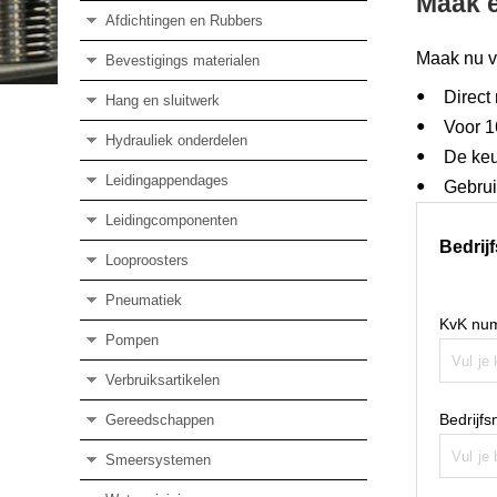
Maak 
Afdichtingen en Rubbers
Maak nu v
Bevestigings materialen
Direct
Hang en sluitwerk
Voor 1
Hydrauliek onderdelen
De keu
Leidingappendages
Gebrui
Leidingcomponenten
Bedrij
Looproosters
Pneumatiek
KvK nu
Pompen
Verbruiksartikelen
Bedrijf
Gereedschappen
Smeersystemen