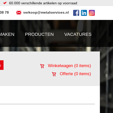
60.000 verschillende artikelen op voorraad
 38 78
verkoop@metalservices.nl
MAKEN
PRODUCTEN
VACATURES
Winkelwagen (
0
items)
Offerte (
0
items)