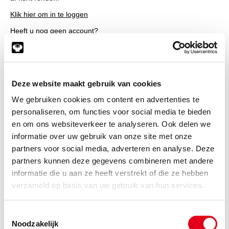
Klik hier om in te loggen
Heeft u nog geen account?
Klik hier om klant te worden
Code
Omschrijving
Deze website maakt gebruik van cookies
Info
Eenheid
We gebruiken cookies om content en advertenties te
Voorraad
Netto prijs
personaliseren, om functies voor social media te bieden
en om ons websiteverkeer te analyseren. Ook delen we
10MBK 60 67
Steunring 060.00x067.00x1.50
informatie over uw gebruik van onze site met onze
Info
Stuks
partners voor social media, adverteren en analyse. Deze
partners kunnen deze gegevens combineren met andere
-
informatie die u aan ze heeft verstrekt of die ze hebben
verzameld op basis van uw gebruik van hun services.
10MBK 70 77
Steunring 070.00x077.00x1.50
Toestemmingsselectie
Noodzakelijk
Info
Stuks