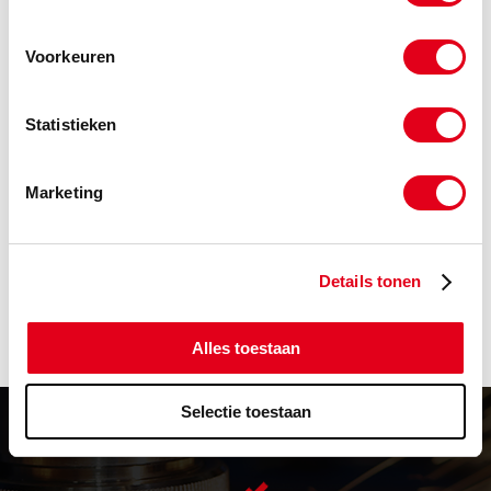
-
Voorkeuren
Statistieken
10MBK 80 87
Steunring 080.00x087.00x1.50
Info
Stuks
Marketing
-
Details tonen
Alles toestaan
Selectie toestaan