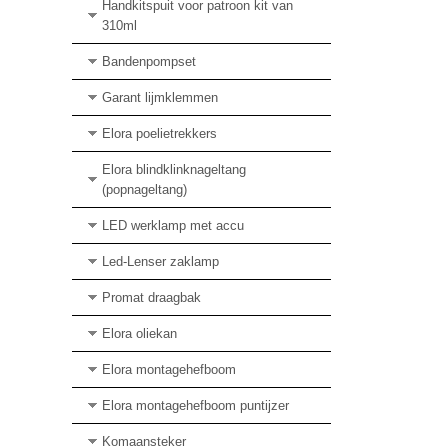
Handkitspuit voor patroon kit van
310ml
Bandenpompset
Garant lijmklemmen
Elora poelietrekkers
Elora blindklinknageltang
(popnageltang)
LED werklamp met accu
Led-Lenser zaklamp
Promat draagbak
Elora oliekan
Elora montagehefboom
Elora montagehefboom puntijzer
Komaansteker