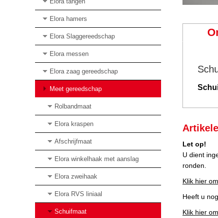
Elora tangen
Elora hamers
O
Elora Slaggereedschap
Elora messen
Schu
Elora zaag gereedschap
Schu
Meet gereedschap
Rolbandmaat
Elora kraspen
Artikel
Afschrijfmaat
Let op!
U dient ing
Elora winkelhaak met aanslag
ronden.
Elora zweihaak
Klik hier om
Elora RVS liniaal
Heeft u no
Schuifmaat
Klik hier o