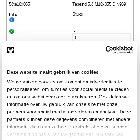
58te10x055
Tapeind 5.8 M10x055 DIN939
Info
Stuks
-
58te10x060
Tapeind 5.8 M10x060 DIN939
Info
Stuks
Deze website maakt gebruik van cookies
We gebruiken cookies om content en advertenties te
-
personaliseren, om functies voor social media te bieden
en om ons websiteverkeer te analyseren. Ook delen we
informatie over uw gebruik van onze site met onze
58te10x065
Tapeind 5.8 M10x065 DIN939
partners voor social media, adverteren en analyse. Deze
partners kunnen deze gegevens combineren met andere
Info
Stuks
informatie die u aan ze heeft verstrekt of die ze hebben
verzameld op basis van uw gebruik van hun services.
-