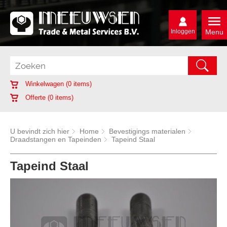
Inloggen
Menu
Winkelwagen (
0
items)
Offerte (
0
items)
U bevindt zich hier
Home
Bevestigings materialen
Draadstangen en Tapeinden
Tapeind Staal
Tapeind Staal