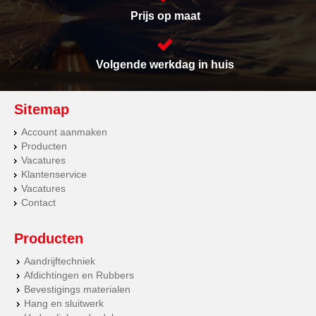
Prijs op maat
Volgende werkdag in huis
Sitemap
Account aanmaken
Producten
Vacatures
Klantenservice
Vacatures
Contact
Producten
Aandrijftechniek
Afdichtingen en Rubbers
Bevestigings materialen
Hang en sluitwerk