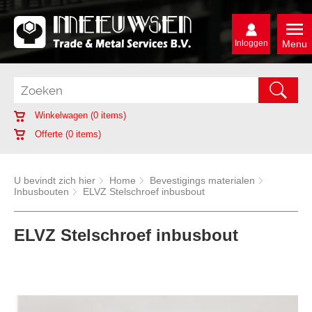
Inloggen
Menu
Winkelwagen (
0
items)
Offerte (
0
items)
U bevindt zich hier
Home
Bevestigings materialen
Inbusbouten
ELVZ Stelschroef inbusbout
ELVZ Stelschroef inbusbout