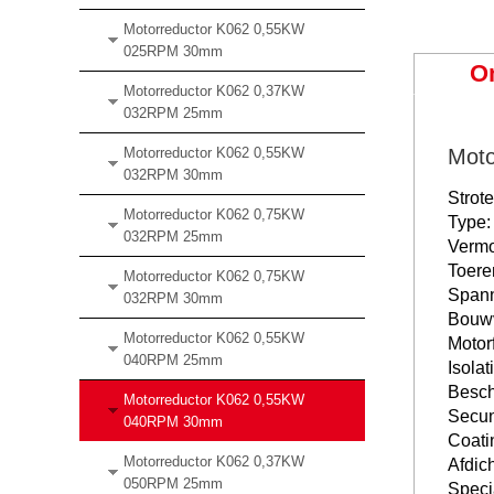
Motorreductor K062 0,55KW
025RPM 30mm
O
Motorreductor K062 0,37KW
032RPM 25mm
Motorreductor K062 0,55KW
Mot
032RPM 30mm
Strot
Motorreductor K062 0,75KW
Type
032RPM 25mm
Verm
Toere
Motorreductor K062 0,75KW
Spann
032RPM 30mm
Bouwv
Motorreductor K062 0,55KW
Motor
040RPM 25mm
Isolat
Besch
Motorreductor K062 0,55KW
Secun
040RPM 30mm
Coati
Motorreductor K062 0,37KW
Afdic
050RPM 25mm
Speci