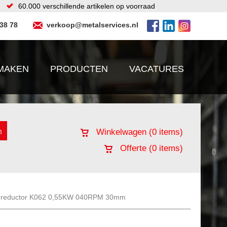
60.000 verschillende artikelen op voorraad
 38 78
verkoop@metalservices.nl
MAKEN
PRODUCTEN
VACATURES
Winkelwagen (
0
items)
Offerte (
0
items)
rreductor K062 0,55KW 040RPM 30mm