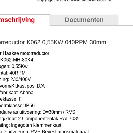
mschrijving
Documenten
orreductor K062 0,55KW 040RPM 30mm
er Haakse motorreductor
: K062-MH-80K4
ogen: 0,55Kw
ntal: 40RPM
ing: 230/400V
orm/Kl.kast pos: D/A
fabrikaat: Abana
ieklasse: F
ermklasse: IP56
daire as uitvoering: D=30mm / RVS
ng/kleur: 2 Componentenlak RAL7035
hting: Ingegoten klemmenkast
ale uitvoering: RVS Bevestigingsmateriaal