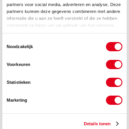
partners voor social media, adverteren en analyse. Deze
-
partners kunnen deze gegevens combineren met andere
informatie die u aan ze heeft verstrekt of die ze hebben
verzameld op basis van uw gebruik van hun services.
Tandschijf-36-T05-25
Tandriemschijf Alu. T5 z25-b36
Info
Stuks
Toestemmingsselectie
Noodzakelijk
-
Voorkeuren
Tandschijf-36-T05-26
Tandriemschijf Alu. T5 z26-b36
Statistieken
Info
Stuks
Marketing
-
Details tonen
Tandschijf-36-T05-27
Tandriemschijf Alu. T5 z27-b36