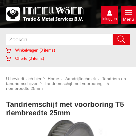
Inloggen
Menu
Winkelwagen (
0
items)
Offerte (
0
items)
U bevindt zich hier
Home
Aandrijftechniek
Tandriem en
tandriemschijven
Tandriemschijf met voorboring T5
riembreedte 25mm
Tandriemschijf met voorboring T5
riembreedte 25mm