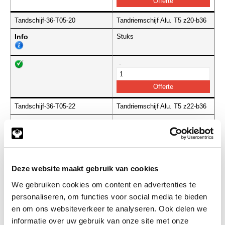
Tandschijf-36-T05-20
Tandriemschijf Alu. T5 z20-b36
Info
Stuks
-
Tandschijf-36-T05-22
Tandriemschijf Alu. T5 z22-b36
Info
Stuks
-
Deze website maakt gebruik van cookies
We gebruiken cookies om content en advertenties te
Tandschijf-36-T05-24
Tandriemschijf Alu. T5 z24-b36
personaliseren, om functies voor social media te bieden
en om ons websiteverkeer te analyseren. Ook delen we
Info
Stuks
informatie over uw gebruik van onze site met onze