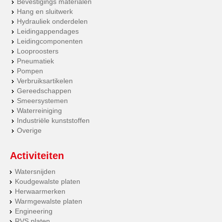
Bevestigings materialen
Hang en sluitwerk
Hydrauliek onderdelen
Leidingappendages
Leidingcomponenten
Looproosters
Pneumatiek
Pompen
Verbruiksartikelen
Gereedschappen
Smeersystemen
Waterreiniging
Industriële kunststoffen
Overige
Activiteiten
Watersnijden
Koudgewalste platen
Herwaarmerken
Warmgewalste platen
Engineering
RVS platen