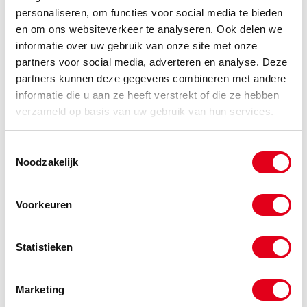
personaliseren, om functies voor social media te bieden
en om ons websiteverkeer te analyseren. Ook delen we
informatie over uw gebruik van onze site met onze
SKF854
Zelfinst. lager SKF 2205 E-TN9
partners voor social media, adverteren en analyse. Deze
Info
Stuks
partners kunnen deze gegevens combineren met andere
informatie die u aan ze heeft verstrekt of die ze hebben
-
verzameld op basis van uw gebruik van hun services.
Toestemmingsselectie
Noodzakelijk
SKF867
Zelfinst. lager SKF 2206 E-TN9
Info
Stuks
Voorkeuren
-
Statistieken
SKF882
Zelfinst. lager SKF 2207 E-TN9
Marketing
Info
Stuks