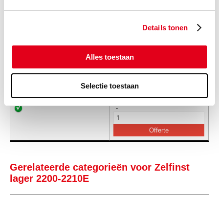
-
Details tonen
Alles toestaan
SKF927
Zelfinst. lager SKF 2210 E-TN9
Info
Stuks
Selectie toestaan
-
Gerelateerde categorieën voor Zelfinst
lager 2200-2210E