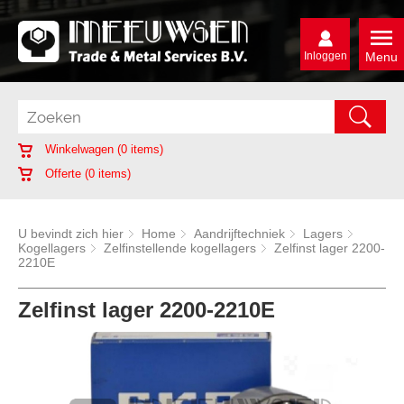
Inloggen
Menu
Winkelwagen (
0
items)
Offerte (
0
items)
U bevindt zich hier
Home
Aandrijftechniek
Lagers
Kogellagers
Zelfinstellende kogellagers
Zelfinst lager 2200-
2210E
Zelfinst lager 2200-2210E