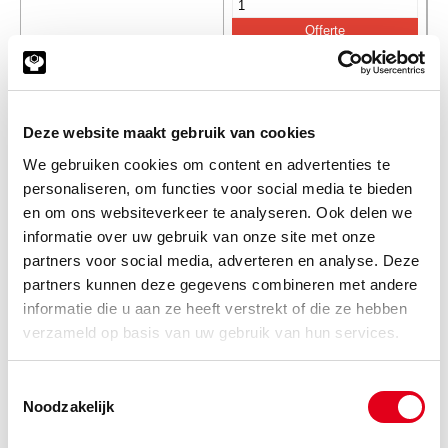
F42EDX-08-12S
Triple-lok Tube - BSPP 08 x
3/4"
Info
Stuks
Deze website maakt gebruik van cookies
We gebruiken cookies om content en advertenties te
-
personaliseren, om functies voor social media te bieden
en om ons websiteverkeer te analyseren. Ook delen we
informatie over uw gebruik van onze site met onze
F42EDX-10-06S
Triple-lok Tube - BSPP 10 x
partners voor social media, adverteren en analyse. Deze
3/8"
partners kunnen deze gegevens combineren met andere
Info
Stuks
informatie die u aan ze heeft verstrekt of die ze hebben
verzameld op basis van uw gebruik van hun services.
-
Toestemmingsselectie
Noodzakelijk
F42EDX-10-08S
Triple-lok Tube - BSPP 10 x