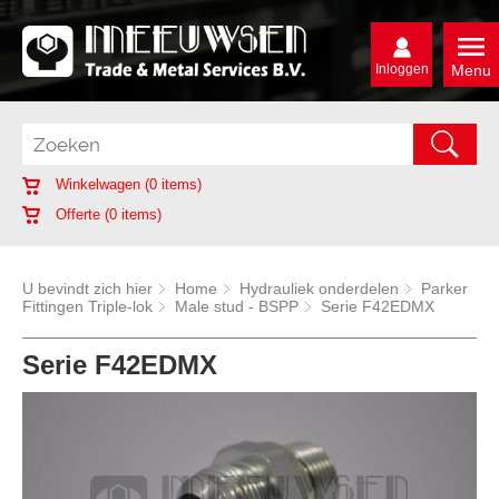
Inloggen
Menu
Winkelwagen (
0
items)
Offerte (
0
items)
U bevindt zich hier
Home
Hydrauliek onderdelen
Parker
Fittingen Triple-lok
Male stud - BSPP
Serie F42EDMX
Serie F42EDMX