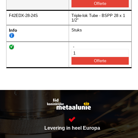
F42EDX-28-24S
Triple-lok Tube - BSPP 28 x 1
1/2"
Info
Stuks
-
Levering in heel Europa