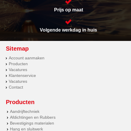
Prijs op maat
Volgende werkdag in huis
Sitemap
Account aanmaken
Producten
Vacatures
Klantenservice
Vacatures
Contact
Producten
Aandrijftechniek
Afdichtingen en Rubbers
Bevestigings materialen
Hang en sluitwerk