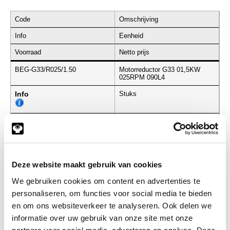
Code
Omschrijving
Info
Eenheid
Voorraad
Netto prijs
BEG-G33/R025/1.50
Motorreductor G33 01,5KW
025RPM 090L4
Info
Stuks
-
Deze website maakt gebruik van cookies
We gebruiken cookies om content en advertenties te
Gerelateerde categorieën voor
personaliseren, om functies voor social media te bieden
Motorreductor G33 RVS Ø40 25RPM
en om ons websiteverkeer te analyseren. Ook delen we
informatie over uw gebruik van onze site met onze