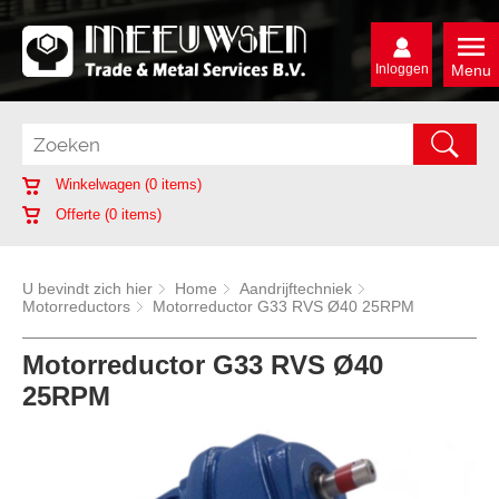
Inloggen
Menu
Winkelwagen (
0
items)
Offerte (
0
items)
U bevindt zich hier
Home
Aandrijftechniek
Motorreductors
Motorreductor G33 RVS Ø40 25RPM
Motorreductor G33 RVS Ø40
25RPM