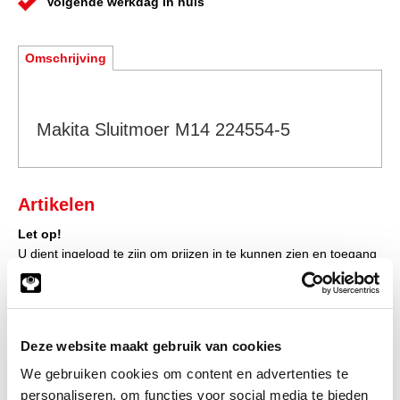
Volgende werkdag in huis
Omschrijving
Makita Sluitmoer M14 224554-5
Artikelen
Let op!
U dient ingelogd te zijn om prijzen in te kunnen zien en toegang
te verkrijgen tot de winkelwagen, waarna u direct uw bestelling
af kunt ronden.
Klik hier om in te loggen
Deze website maakt gebruik van cookies
Heeft u nog geen account?
We gebruiken cookies om content en advertenties te
Klik hier om klant te worden
personaliseren, om functies voor social media te bieden