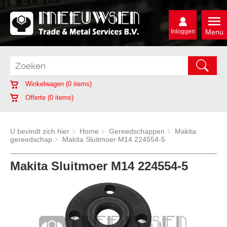
Inloggen
Menu
Winkelwagen (
0
items)
Offerte (
0
items)
U bevindt zich hier
Home
Gereedschappen
Makita
gereedschap
Makita Sluitmoer M14 224554-5
Makita Sluitmoer M14 224554-5