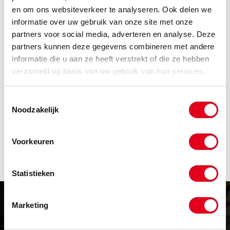
en om ons websiteverkeer te analyseren. Ook delen we
Code
Omschrijving
informatie over uw gebruik van onze site met onze
partners voor social media, adverteren en analyse. Deze
Info
Eenheid
partners kunnen deze gegevens combineren met andere
Voorraad
Netto prijs
informatie die u aan ze heeft verstrekt of die ze hebben
MAK-001
Makita Sluitmoer M14 224554-5
verzameld op basis van uw gebruik van hun services.
Info
Stuks
Toestemmingsselectie
Noodzakelijk
-
Voorkeuren
Statistieken
Marketing