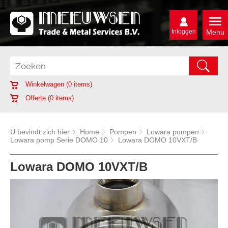
Inloggen
Menu
Winkelwagen (
0
items)
Offerte (
0
items)
U bevindt zich hier
Home
Pompen
Lowara pompen
Lowara pomp Serie DOMO 10
Lowara DOMO 10VXT/B
Lowara DOMO 10VXT/B