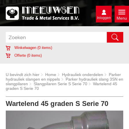
Inloggen
Menu
Winkelwagen (
0
items)
Offerte (
0
items)
U bevindt zich hier
Home
Hydrauliek onderdelen
Parker
hydrauliek slangen en nippels
Parker hydrauliek slang 3SN en
slangpilaren
Slangpilaren Serie S Serie 70
Wartelend 45
graden S Serie 70
Wartelend 45 graden S Serie 70