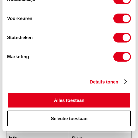
10C70-20-12
Slangpilaar wartelend 45grd.
20S-12SN
Voorkeuren
Info
Stuks
Statistieken
-
Marketing
10C70-25-12
Slangpilaar wartelend 45grd.
25S-12SN
Details tonen
Info
Stuks
-
Alles toestaan
Selectie toestaan
10C70-30-16
Slangpilaar wartelend 45grd.
30S-16SN
Stuks