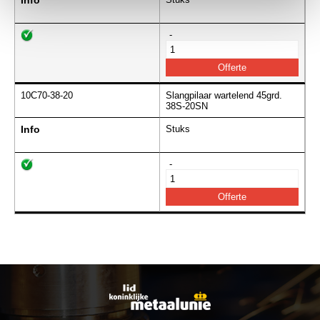
Info
-
10C70-38-20
Slangpilaar wartelend 45grd.
38S-20SN
Info
Stuks
-