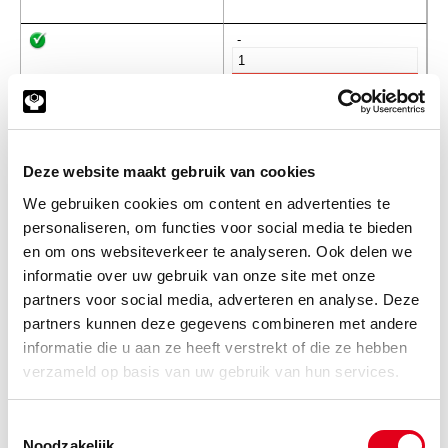
-
10C70-16-08
Slangpilaar wartelend 45grd.
16S-08SN
Deze website maakt gebruik van cookies
Info
Stuks
We gebruiken cookies om content en advertenties te
-
personaliseren, om functies voor social media te bieden
en om ons websiteverkeer te analyseren. Ook delen we
informatie over uw gebruik van onze site met onze
partners voor social media, adverteren en analyse. Deze
10C70-20-10
Slangpilaar wartelend 45grd.
20S-10SN
partners kunnen deze gegevens combineren met andere
informatie die u aan ze heeft verstrekt of die ze hebben
Info
Stuks
verzameld op basis van uw gebruik van hun services.
-
Toestemmingsselectie
Noodzakelijk