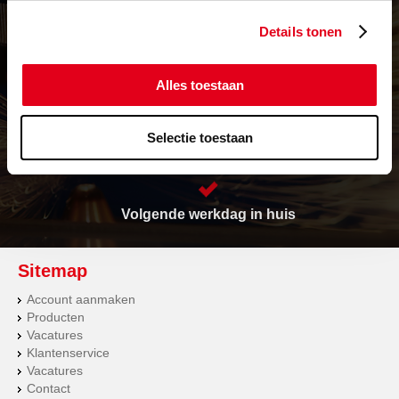
Levering in heel Europa
Details tonen
Alles toestaan
Vrijwel alles op voorraad
Selectie toestaan
Prijs op maat
Volgende werkdag in huis
Sitemap
Account aanmaken
Producten
Vacatures
Klantenservice
Vacatures
Contact