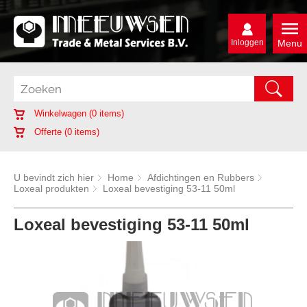
Inloggen
Menu
Winkelwagen (
0
items)
Offerte (
0
items)
U bevindt zich hier
Home
Afdichtingen en Rubbers
Loxeal produkten
Loxeal bevestiging 53-11 50ml
Loxeal bevestiging 53-11 50ml