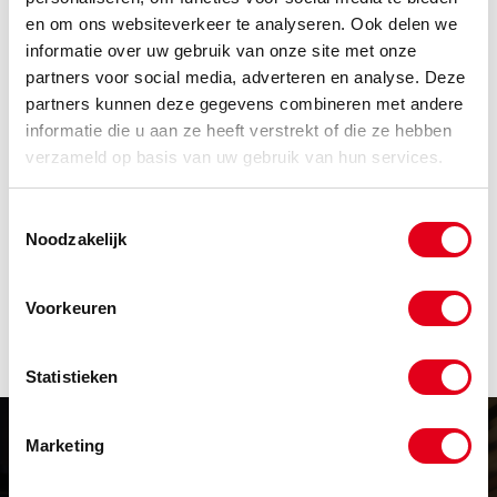
en om ons websiteverkeer te analyseren. Ook delen we
Code
Omschrijving
informatie over uw gebruik van onze site met onze
Info
Eenheid
partners voor social media, adverteren en analyse. Deze
partners kunnen deze gegevens combineren met andere
Voorraad
Netto prijs
informatie die u aan ze heeft verstrekt of die ze hebben
LOX53-11
Loxeal bevestiging 53-11 50ml
verzameld op basis van uw gebruik van hun services.
Info
Stuks
Toestemmingsselectie
Noodzakelijk
-
Voorkeuren
Statistieken
Marketing