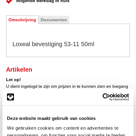
Volgende werkdag in huis
Omschrijving
Documenten
Loxeal bevestiging 53-11 50ml
Artikelen
Let op!
U dient ingelogd te zijn om prijzen in te kunnen zien en toegang
te verkrijgen tot de winkelwagen, waarna u direct uw bestelling
af kunt ronden.
Klik hier om in te loggen
Deze website maakt gebruik van cookies
Heeft u nog geen account?
We gebruiken cookies om content en advertenties te
Klik hier om klant te worden
personaliseren, om functies voor social media te bieden