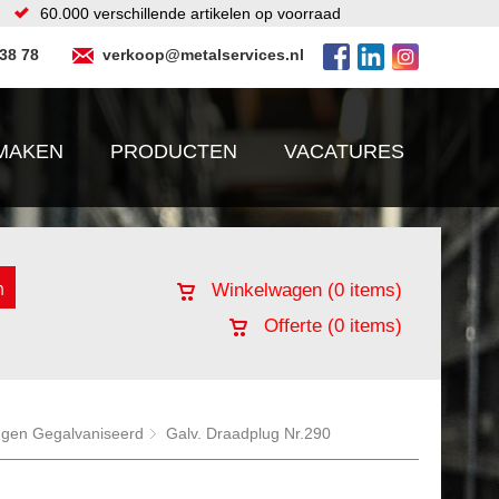
60.000 verschillende artikelen op voorraad
 38 78
verkoop@metalservices.nl
MAKEN
PRODUCTEN
VACATURES
Winkelwagen (
0
items)
Offerte (
0
items)
ingen Gegalvaniseerd
Galv. Draadplug Nr.290