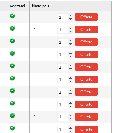
d
Voorraad
Netto prijs
-
-
-
-
-
-
-
-
-
-