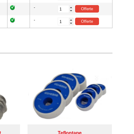
-
-
t
Teflontape