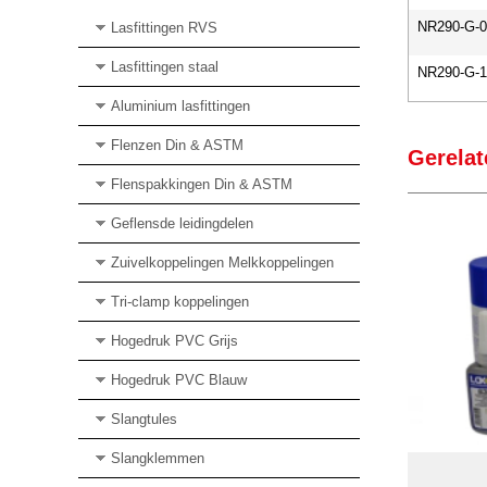
NR290-G-0
Lasfittingen RVS
Lasfittingen staal
NR290-G-1
Aluminium lasfittingen
Flenzen Din & ASTM
Gerelat
Flenspakkingen Din & ASTM
Geflensde leidingdelen
Zuivelkoppelingen Melkkoppelingen
Tri-clamp koppelingen
Hogedruk PVC Grijs
Hogedruk PVC Blauw
Slangtules
Slangklemmen