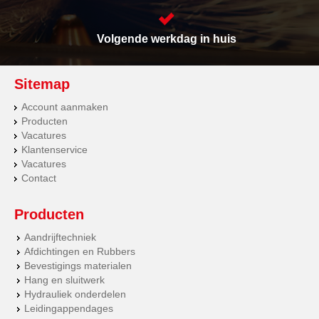
Volgende werkdag in huis
Sitemap
Account aanmaken
Producten
Vacatures
Klantenservice
Vacatures
Contact
Producten
Aandrijftechniek
Afdichtingen en Rubbers
Bevestigings materialen
Hang en sluitwerk
Hydrauliek onderdelen
Leidingappendages