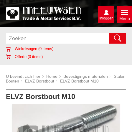
Inloggen
Menu
Winkelwagen (
0
items)
Offerte (
0
items)
U bevindt zich hier
Home
Bevestigings materialen
Stalen
Bouten
ELVZ Borstbout
ELVZ Borstbout M10
ELVZ Borstbout M10