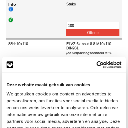
Info
Stuks
-
88bb10x110
ELVZ 6k-bout 8.8 M10x110
DIN931
(de verpakkingseenheid is 50
stuks)
Info
Stuks
-
Deze website maakt gebruik van cookies
We gebruiken cookies om content en advertenties te
personaliseren, om functies voor social media te bieden
en om ons websiteverkeer te analyseren. Ook delen we
88bb10x120
ELVZ 6k-bout 8.8 M10x120
DIN931
informatie over uw gebruik van onze site met onze
(de verpakkingseenheid is 50
partners voor social media, adverteren en analyse. Deze
stuks)