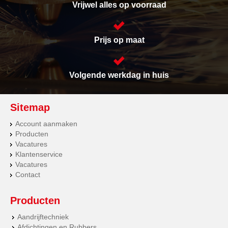
Vrijwel alles op voorraad
Prijs op maat
Volgende werkdag in huis
Sitemap
Account aanmaken
Producten
Vacatures
Klantenservice
Vacatures
Contact
Producten
Aandrijftechniek
Afdichtingen en Rubbers