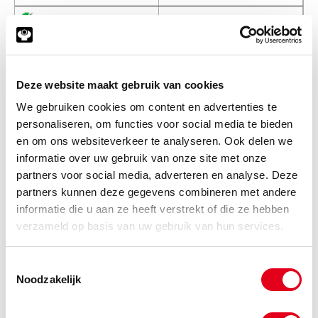
-
KLBSA206SA
RVS Lager SA 206 excenterring
Deze website maakt gebruik van cookies
Info
Stuks
We gebruiken cookies om content en advertenties te
personaliseren, om functies voor social media te bieden
-
en om ons websiteverkeer te analyseren. Ook delen we
informatie over uw gebruik van onze site met onze
partners voor social media, adverteren en analyse. Deze
partners kunnen deze gegevens combineren met andere
KLBSA207SA
RVS Lager SA 207 excenterring
informatie die u aan ze heeft verstrekt of die ze hebben
Info
Stuks
verzameld op basis van uw gebruik van hun services.
-
Toestemmingsselectie
Noodzakelijk
KLBSA208SA
RVS Lager SA 208 excenterring