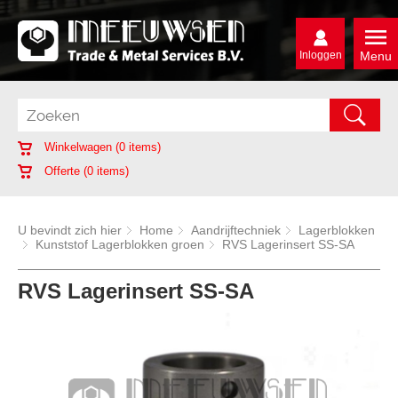
Inloggen
Menu
Winkelwagen (
0
items)
Offerte (
0
items)
U bevindt zich hier
Home
Aandrijftechniek
Lagerblokken
Kunststof Lagerblokken groen
RVS Lagerinsert SS-SA
RVS Lagerinsert SS-SA