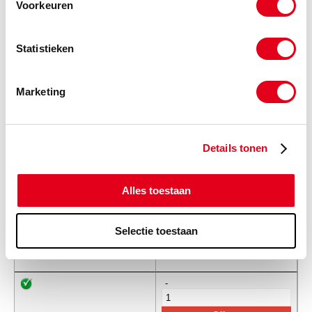
Voorkeuren
Info
Stuks
Statistieken
-
Marketing
KLBSA209SA
RVS Lager SA 209 excenterring
Info
Stuks
Details tonen
-
Alles toestaan
KLBSA210SA
RVS Lager SA 210 excenterring
Selectie toestaan
Info
Stuks
-