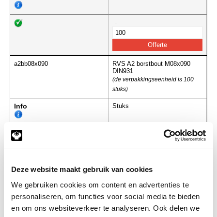
-
a2bb08x090
RVS A2 borstbout M08x090
DIN931
(de verpakkingseenheid is 100
stuks)
Info
Stuks
-
Deze website maakt gebruik van cookies
a2bb08x100
RVS A2 borstbout M08x100
DIN931
We gebruiken cookies om content en advertenties te
(de verpakkingseenheid is 100
personaliseren, om functies voor social media te bieden
stuks)
en om ons websiteverkeer te analyseren. Ook delen we
Info
Stuks