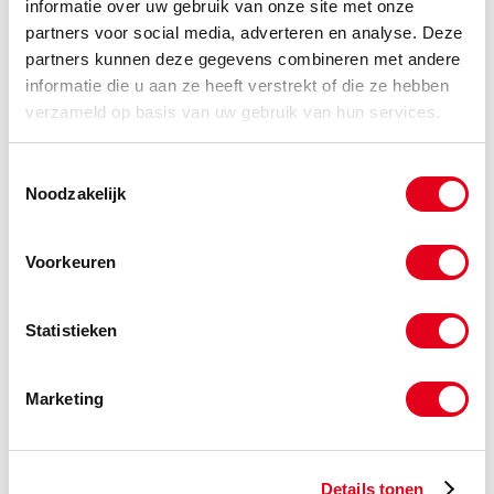
informatie over uw gebruik van onze site met onze
partners voor social media, adverteren en analyse. Deze
-
partners kunnen deze gegevens combineren met andere
informatie die u aan ze heeft verstrekt of die ze hebben
verzameld op basis van uw gebruik van hun services.
a2bb08x110
RVS A2 borstbout M08x110
DIN931
Toestemmingsselectie
(de verpakkingseenheid is 50
Noodzakelijk
stuks)
Info
Stuks
Voorkeuren
-
Statistieken
Marketing
a2bb08x120
RVS A2 borstbout M08x120
DIN931
(de verpakkingseenheid is 50
stuks)
Details tonen