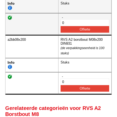
Info
Stuks
-
a2bb08x200
RVS A2 borstbout M08x200
DIN931
(de verpakkingseenheid is 100
stuks)
Info
Stuks
-
Gerelateerde categorieën voor RVS A2
Borstbout M8