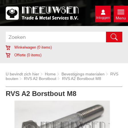
Inloggen
Menu
Winkelwagen (
0
items)
Offerte (
0
items)
U bevindt zich hier
Home
Bevestigings materialen
RVS
bouten
RVS A2 Borstbout
RVS A2 Borstbout M8
RVS A2 Borstbout M8