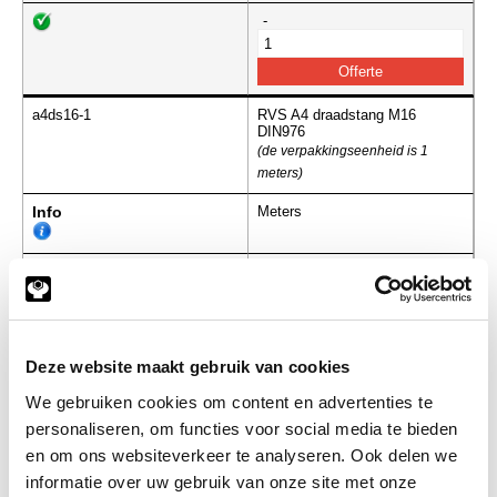
-
a4ds16-1
RVS A4 draadstang M16
DIN976
(de verpakkingseenheid is 1
meters)
Info
Meters
-
Deze website maakt gebruik van cookies
a4ds18-1
RVS A4 draadstang M18
DIN976
We gebruiken cookies om content en advertenties te
(de verpakkingseenheid is 1
meters)
personaliseren, om functies voor social media te bieden
en om ons websiteverkeer te analyseren. Ook delen we
Info
Meters
informatie over uw gebruik van onze site met onze