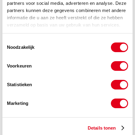
partners voor social media, adverteren en analyse. Deze
-
partners kunnen deze gegevens combineren met andere
informatie die u aan ze heeft verstrekt of die ze hebben
verzameld op basis van uw gebruik van hun services.
a4ds20-1
RVS A4 draadstang M20
DIN976
Toestemmingsselectie
(de verpakkingseenheid is 1
Noodzakelijk
meters)
Info
Meters
Voorkeuren
-
Statistieken
a4ds22-1
RVS A4 draadstang M22
Marketing
DIN976
(de verpakkingseenheid is 1
meters)
Info
Meters
Details tonen