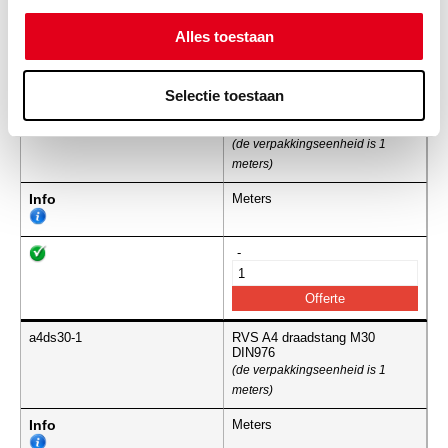
-
Alles toestaan
Selectie toestaan
a4ds24-1
RVS A4 draadstang M24
DIN976
(de verpakkingseenheid is 1
meters)
Info
Meters
-
a4ds30-1
RVS A4 draadstang M30
DIN976
(de verpakkingseenheid is 1
meters)
Info
Meters