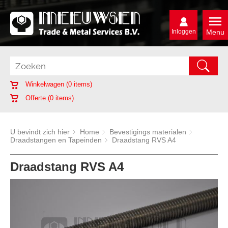
Inloggen
Menu
Winkelwagen (
0
items)
Offerte (
0
items)
U bevindt zich hier
Home
Bevestigings materialen
Draadstangen en Tapeinden
Draadstang RVS A4
Draadstang RVS A4