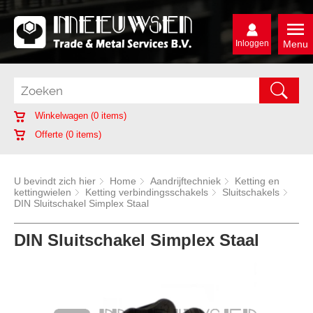
Inloggen
Menu
Winkelwagen (
0
items)
Offerte (
0
items)
U bevindt zich hier
Home
Aandrijftechniek
Ketting en
kettingwielen
Ketting verbindingsschakels
Sluitschakels
DIN Sluitschakel Simplex Staal
DIN Sluitschakel Simplex Staal