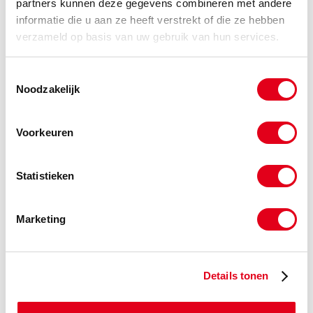
partners kunnen deze gegevens combineren met andere
vbs28B.1st
Staal 1-3/4" DIN sluitschakel
Simplex
informatie die u aan ze heeft verstrekt of die ze hebben
verzameld op basis van uw gebruik van hun services.
Info
Stuks
-
Toestemmingsselectie
Noodzakelijk
vbs32B.1st
Staal 2" DIN sluitschakel
Voorkeuren
Simplex
Info
Stuks
Statistieken
-
Marketing
vbs40B.1st
Staal 2-1/2" DIN sluitschakel
Simplex
Details tonen
Info
Stuks