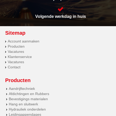
Volgende werkdag in huis
Sitemap
Account aanmaken
Producten
Vacatures
Klantenservice
Vacatures
Contact
Producten
Aandrijftechniek
Afdichtingen en Rubbers
Bevestigings materialen
Hang en sluitwerk
Hydrauliek onderdelen
Leidingappendages