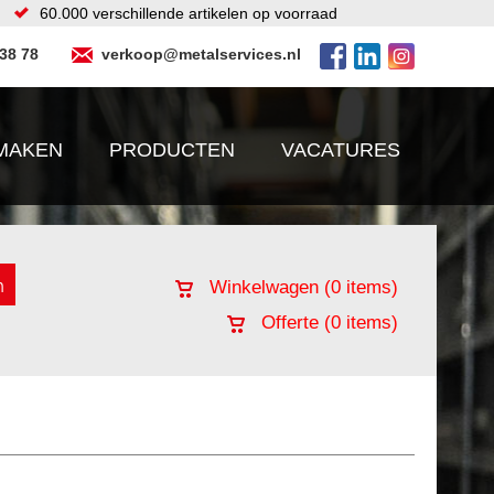
60.000 verschillende artikelen op voorraad
 38 78
verkoop@metalservices.nl
MAKEN
PRODUCTEN
VACATURES
Winkelwagen (
0
items)
Offerte (
0
items)