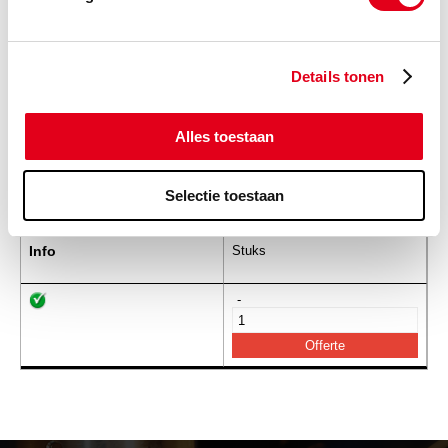
btxsmm16
Triple-Lok wartelmoer Metrisch
16MM
Info
Stuks
Details tonen
-
Alles toestaan
Selectie toestaan
btxsmm20
Triple-Lok wartelmoer Metrisch
20MM
Info
Stuks
-