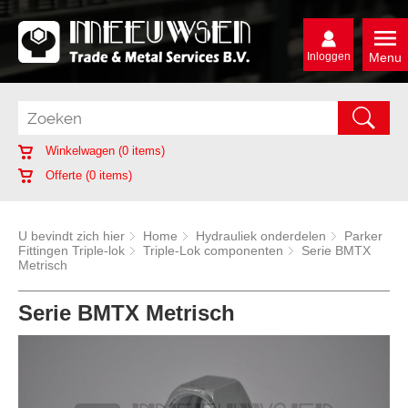
Inloggen
Menu
Winkelwagen (
0
items)
Offerte (
0
items)
U bevindt zich hier
Home
Hydrauliek onderdelen
Parker
Fittingen Triple-lok
Triple-Lok componenten
Serie BMTX
Metrisch
Serie BMTX Metrisch