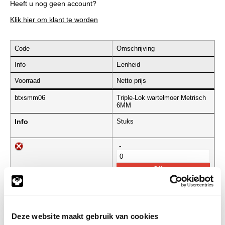
Heeft u nog geen account?
Klik hier om klant te worden
Code
Omschrijving
Info
Eenheid
Voorraad
Netto prijs
btxsmm06
Triple-Lok wartelmoer Metrisch
6MM
Info
Stuks
-
btxsmm08
Triple-Lok wartelmoer Metrisch
8MM
Info
Stuks
Deze website maakt gebruik van cookies