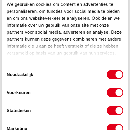
We gebruiken cookies om content en advertenties te
-
personaliseren, om functies voor social media te bieden
en om ons websiteverkeer te analyseren. Ook delen we
informatie over uw gebruik van onze site met onze
btxsmm10
Triple-Lok wartelmoer Metrisch
partners voor social media, adverteren en analyse. Deze
10MM
partners kunnen deze gegevens combineren met andere
Info
Stuks
informatie die u aan ze heeft verstrekt of die ze hebben
verzameld op basis van uw gebruik van hun services.
-
Toestemmingsselectie
Noodzakelijk
btxsmm12
Triple-Lok wartelmoer Metrisch
12MM
Voorkeuren
Info
Stuks
Statistieken
-
Marketing