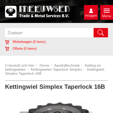
Inloggen
Menu
Winkelwagen (
0
items)
Offerte (
0
items)
U bevindt zich hier
Home
Aandrijftechniek
Ketting en
kettingwielen
Kettingwielen Taperlock Simplex
Kettingwiel
Simplex Taperlock 16B
Kettingwiel Simplex Taperlock 16B