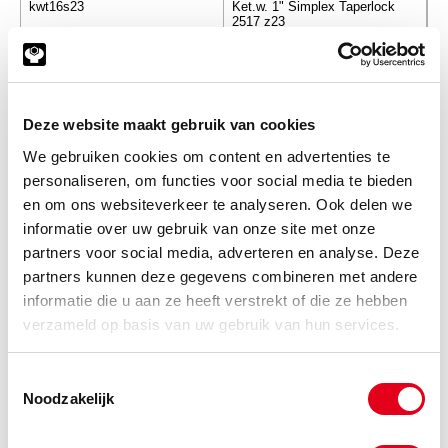
kwt16s23
Ket.w. 1" Simplex Taperlock
2517 z23
Info
Stuks
-
Deze website maakt gebruik van cookies
We gebruiken cookies om content en advertenties te
personaliseren, om functies voor social media te bieden
kwt16s24
Ket.w. 1" Simplex Taperlock
2517 z24
en om ons websiteverkeer te analyseren. Ook delen we
informatie over uw gebruik van onze site met onze
Info
Stuks
partners voor social media, adverteren en analyse. Deze
partners kunnen deze gegevens combineren met andere
-
informatie die u aan ze heeft verstrekt of die ze hebben
verzameld op basis van uw gebruik van hun services.
kwt16s25
Ket.w. 1" Simplex Taperlock
Toestemmingsselectie
2517 z25
Noodzakelijk
Info
Stuks