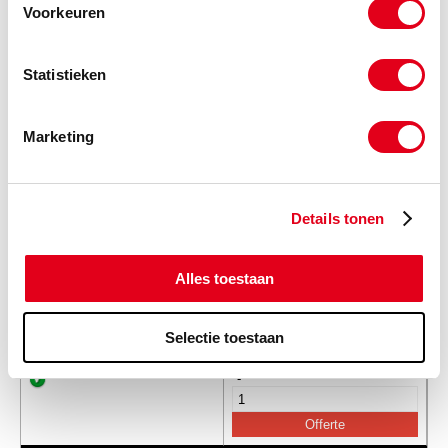
Voorkeuren
-
Statistieken
kwt16s26
Ket.w. 1" Simplex Taperlock
2517 z26
Marketing
Info
Stuks
-
Details tonen
Alles toestaan
kwt16s27
Ket.w. 1" Simplex Taperlock
2517 z27
Info
Stuks
Selectie toestaan
-