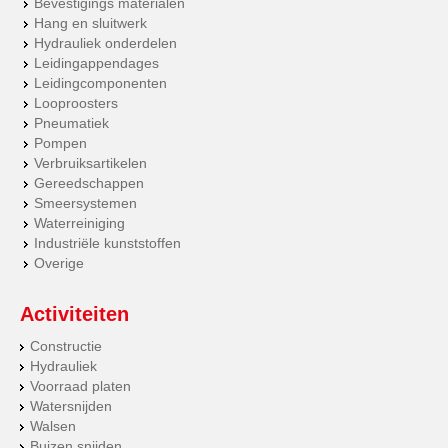
Bevestigings materialen
Hang en sluitwerk
Hydrauliek onderdelen
Leidingappendages
Leidingcomponenten
Looproosters
Pneumatiek
Pompen
Verbruiksartikelen
Gereedschappen
Smeersystemen
Waterreiniging
Industriële kunststoffen
Overige
Activiteiten
Constructie
Hydrauliek
Voorraad platen
Watersnijden
Walsen
Buizen snijden