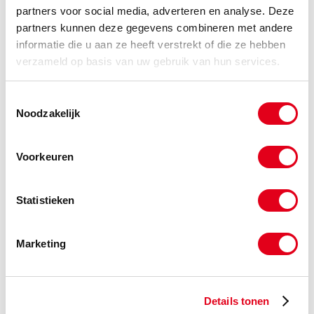
evfm16
Elvz. Flensmoer M16 DIN6923
partners voor social media, adverteren en analyse. Deze
partners kunnen deze gegevens combineren met andere
Info
Stuks
informatie die u aan ze heeft verstrekt of die ze hebben
verzameld op basis van uw gebruik van hun services.
-
Toestemmingsselectie
Noodzakelijk
evfm20
Elvz. Flensmoer M20 DIN6923
Info
Stuks
Voorkeuren
-
Statistieken
Marketing
Gerelateerde categorieën voor ELVZ
Flensmoer met vertanding
Details tonen