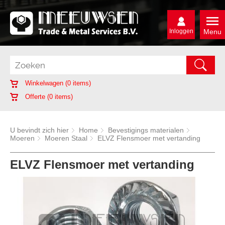
Inloggen
Menu
Winkelwagen (
0
items)
Offerte (
0
items)
U bevindt zich hier
Home
Bevestigings materialen
Moeren
Moeren Staal
ELVZ Flensmoer met vertanding
ELVZ Flensmoer met vertanding