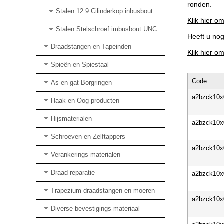
ronden.
Stalen 12.9 Cilinderkop inbusbout
Klik hier om
Stalen Stelschroef imbusbout UNC
Heeft u no
Draadstangen en Tapeinden
Klik hier o
Spieën en Spiestaal
Code
As en gat Borgringen
a2bzck10x
Haak en Oog producten
Hijsmaterialen
a2bzck10x
Schroeven en Zelftappers
a2bzck10x
Verankerings materialen
Draad reparatie
a2bzck10x
Trapezium draadstangen en moeren
a2bzck10x
Diverse bevestigings-materiaal