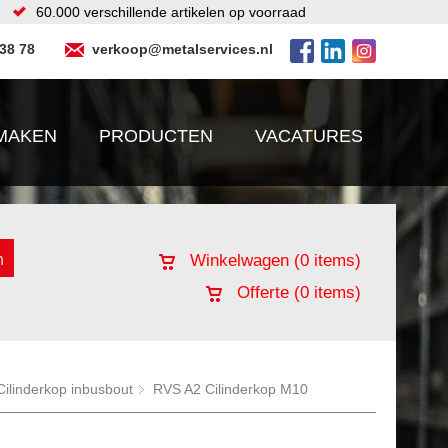
60.000 verschillende artikelen op voorraad
 38 78
verkoop@metalservices.nl
MAKEN
PRODUCTEN
VACATURES
Winkelwagen (
0
items)
Offerte (
0
items)
ilinderkop inbusbout
RVS A2 Cilinderkop M10