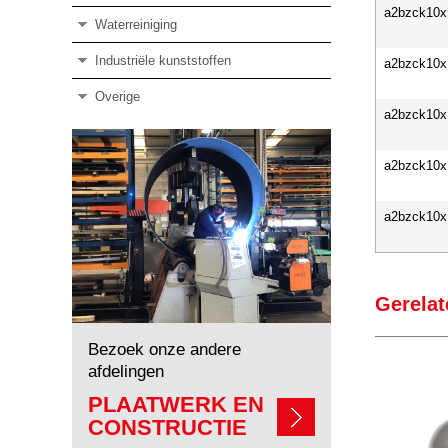
a2bzck10x
Waterreiniging
Industriële kunststoffen
a2bzck10x
Overige
a2bzck10x
a2bzck10x
a2bzck10x
Gerelat
Bezoek onze andere
afdelingen
PLAATWERK EN
CONSTRUCTIE