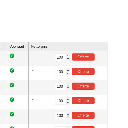
d
Voorraad
Netto prijs
-
-
-
-
-