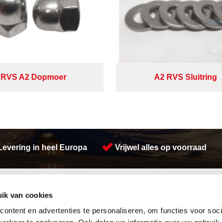
RVS A2 Dopmoer
A2 RVS Sluitring
Levering in heel Europa
Vrijwel alles op voorraad
Activiteiten
ik van cookies
Afdichtingen en Rubbers
Koudgewalste platen
Hang en sluitwerk
Constructie
ontent en advertenties te personaliseren, om functies voor soci
Leidingappendages
Warmgewalste platen