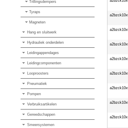
a2bzck10x
Trillingsdempers
Tyraps
a2bzck10x
Magneten
a2bzck10x
Hang en sluitwerk
Hydrauliek onderdelen
a2bzck10x
Leidingappendages
a2bzck10x
Leidingcomponenten
Looproosters
a2bzck10x
Pneumatiek
a2bzck10x
Pompen
a2bzck10x
Verbruiksartikelen
Gereedschappen
a2bzck10x
Smeersystemen