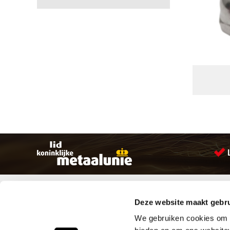
Sitemap
Producten
Deze website maakt gebru
Account aanmaken
Aandrijftechniek
Producten
Bevestigings materialen
We gebruiken cookies om c
Vacatures
Hydrauliek onderdelen