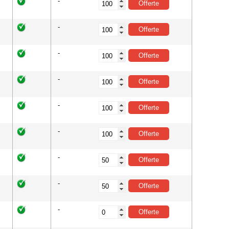
-
-
-
-
-
-
-
-
-