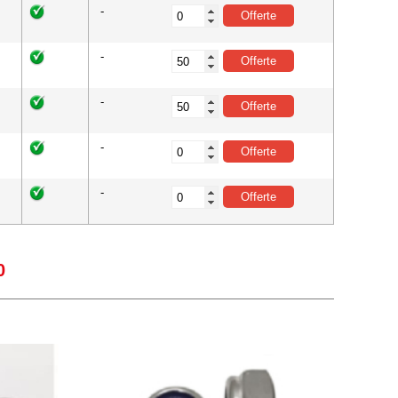
-
-
-
-
-
0