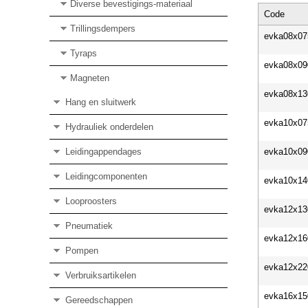
Diverse bevestigings-materiaal
Code
Trillingsdempers
evka08x07
Tyraps
evka08x09
Magneten
evka08x13
Hang en sluitwerk
evka10x07
Hydrauliek onderdelen
Leidingappendages
evka10x09
Leidingcomponenten
evka10x14
Looproosters
evka12x13
Pneumatiek
evka12x16
Pompen
evka12x22
Verbruiksartikelen
evka16x15
Gereedschappen