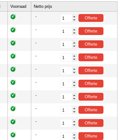
d
Voorraad
Netto prijs
-
-
-
-
-
-
-
-
-
-