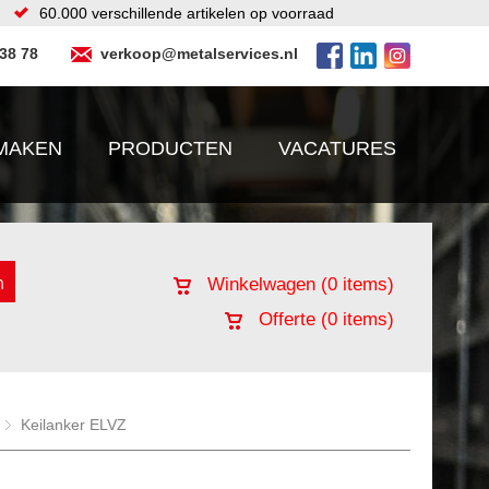
60.000 verschillende artikelen op voorraad
 38 78
verkoop@metalservices.nl
MAKEN
PRODUCTEN
VACATURES
Winkelwagen (
0
items)
Offerte (
0
items)
Keilanker ELVZ