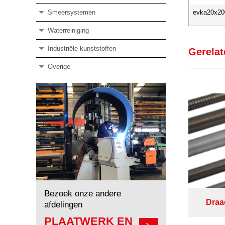
Smeersystemen
evka20x20
Waterreiniging
Industriële kunststoffen
Gerelat
Overige
Bezoek onze andere
Draa
afdelingen
PLAATWERK EN