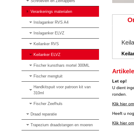
Schroeven en Zelftappers
Verankerings materialen
O
Inslaganker RVS A4
Inslaganker ELVZ
Keil
Keilanker RVS
Keila
Keilanker ELVZ
Fischer kunsthars mortel 300ML
Artikel
Fischer mengtuit
Let op!
Handkitspuit voor patroon kit van
U dient ing
310ml
ronden.
Fischer Zeefhuls
Klik hier om
Heeft u no
Draad reparatie
Klik hier o
Trapezium draadstangen en moeren