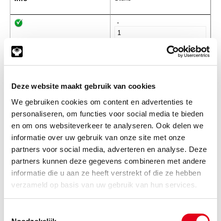
-
SAE0122
SAE Lasflens 6000PSI
PAFS403B 33.7mm
Deze website maakt gebruik van cookies
Info
Stuks
We gebruiken cookies om content en advertenties te
-
personaliseren, om functies voor social media te bieden
en om ons websiteverkeer te analyseren. Ook delen we
informatie over uw gebruik van onze site met onze
partners voor social media, adverteren en analyse. Deze
SAE0124
SAE Lasflens 6000PSI
partners kunnen deze gegevens combineren met andere
PAFS405B 48.3mm
informatie die u aan ze heeft verstrekt of die ze hebben
Info
Stuks
verzameld op basis van uw gebruik van hun services.
-
Toestemmingsselectie