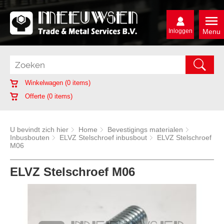
Inloggen
Menu
Winkelwagen (
0
items)
Offerte (
0
items)
U bevindt zich hier
Home
Bevestigings materialen
Inbusbouten
ELVZ Stelschroef inbusbout
ELVZ Stelschroef
M06
ELVZ Stelschroef M06