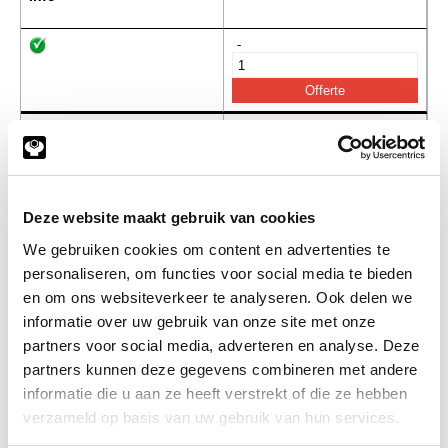
-
ss06x030
elvz. stelschroef kratereind
M06x30
(de verpakkingseenheid is 1
stuks)
Deze website maakt gebruik van cookies
Info
Stuks
We gebruiken cookies om content en advertenties te
-
personaliseren, om functies voor social media te bieden
en om ons websiteverkeer te analyseren. Ook delen we
informatie over uw gebruik van onze site met onze
partners voor social media, adverteren en analyse. Deze
ss06x040
elvz. stelschroef kratereind
M06x40
partners kunnen deze gegevens combineren met andere
(de verpakkingseenheid is 1
informatie die u aan ze heeft verstrekt of die ze hebben
stuks)
verzameld op basis van uw gebruik van hun services.
Info
Stuks