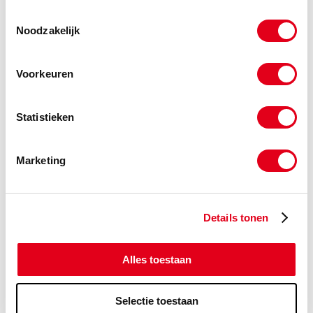
Toestemmingsselectie
-
Noodzakelijk
Voorkeuren
ss06x012
elvz. stelschroef kratereind
M06x12
(de verpakkingseenheid is 1
Statistieken
stuks)
Info
Stuks
Marketing
-
Details tonen
ss06x035
elvz. stelschroef kratereind
M06x35
Alles toestaan
(de verpakkingseenheid is 1
stuks)
Selectie toestaan
Info
Stuks