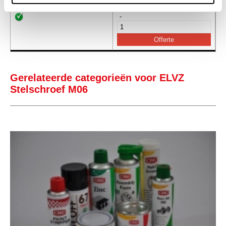
-
Gerelateerde categorieën voor ELVZ
Stelschroef M06