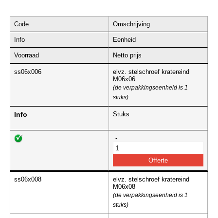
Code
Omschrijving
Info
Eenheid
Voorraad
Netto prijs
ss06x006
elvz. stelschroef kratereind
M06x06
(de verpakkingseenheid is 1
stuks)
Info
Stuks
-
ss06x008
elvz. stelschroef kratereind
M06x08
(de verpakkingseenheid is 1
stuks)