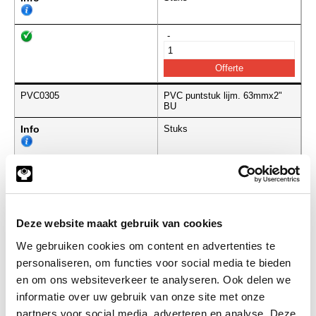
-
PVC0305
PVC puntstuk lijm. 63mmx2"
BU
Info
Stuks
-
Deze website maakt gebruik van cookies
PVC0306
PVC puntstuk lijm. 75/63mmx2
1/2" BU
We gebruiken cookies om content en advertenties te
Info
Stuks
personaliseren, om functies voor social media te bieden
en om ons websiteverkeer te analyseren. Ook delen we
informatie over uw gebruik van onze site met onze
-
partners voor social media, adverteren en analyse. Deze