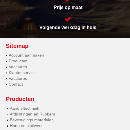
Prijs op maat
Volgende werkdag in huis
Sitemap
Account aanmaken
Producten
Vacatures
Klantenservice
Vacatures
Contact
Producten
Aandrijftechniek
Afdichtingen en Rubbers
Bevestigings materialen
Hang en sluitwerk