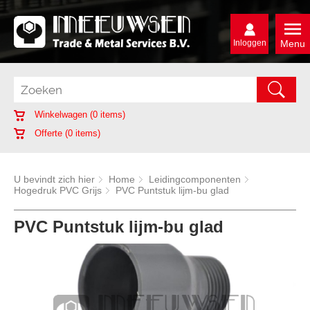
Inloggen
Menu
Winkelwagen (
0
items)
Offerte (
0
items)
U bevindt zich hier
Home
Leidingcomponenten
Hogedruk PVC Grijs
PVC Puntstuk lijm-bu glad
PVC Puntstuk lijm-bu glad