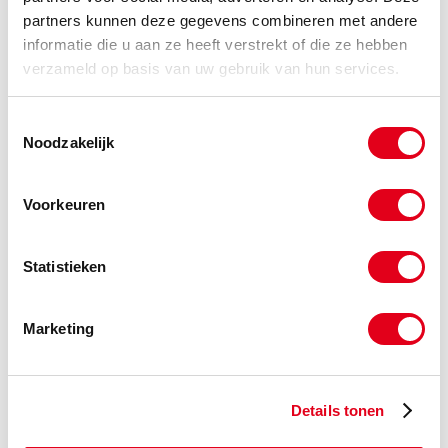
partners kunnen deze gegevens combineren met andere
informatie die u aan ze heeft verstrekt of die ze hebben
PVC0308
PVC puntstuk lijm. 75mmx2"
verzameld op basis van uw gebruik van hun services.
BU
Info
Stuks
Toestemmingsselectie
Noodzakelijk
-
Voorkeuren
PVC0309
PVC puntstuk lijm. 75mmx2
1/2" BU
Statistieken
Info
Stuks
Marketing
-
Details tonen
PVC0310
PVC puntstuk lijm. 90/75mmx3"
BU