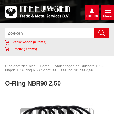
Inloggen
Menu
Winkelwagen (
0
items)
Offerte (
0
items)
U bevindt zich hier
Home
Afdichtingen en Rubbers
O-
ringen
O-Ring NBR Shore 90
O-Ring NBR90 2,50
O-Ring NBR90 2,50