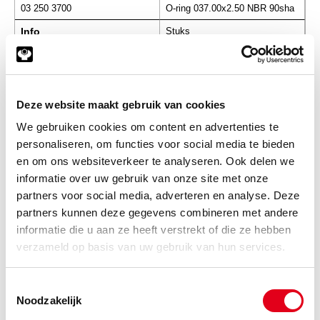
03 250 3700
O-ring 037.00x2.50 NBR 90sha
Info
Stuks
-
Deze website maakt gebruik van cookies
We gebruiken cookies om content en advertenties te
03 250 3800
O-ring 038.00x2.50 NBR 90sha
personaliseren, om functies voor social media te bieden
Info
Stuks
en om ons websiteverkeer te analyseren. Ook delen we
informatie over uw gebruik van onze site met onze
-
partners voor social media, adverteren en analyse. Deze
partners kunnen deze gegevens combineren met andere
informatie die u aan ze heeft verstrekt of die ze hebben
03 250 3900
O-ring 039.00x2.50 NBR 90sha
verzameld op basis van uw gebruik van hun services.
Info
Stuks
Toestemmingsselectie
Noodzakelijk
-