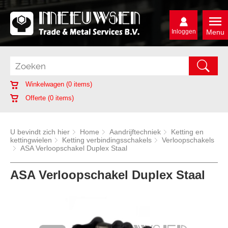
Inloggen
Menu
Winkelwagen (
0
items)
Offerte (
0
items)
U bevindt zich hier
Home
Aandrijftechniek
Ketting en
kettingwielen
Ketting verbindingsschakels
Verloopschakels
ASA Verloopschakel Duplex Staal
ASA Verloopschakel Duplex Staal