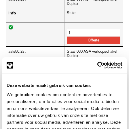
Duplex
Info
Stuks
-
avls80.2st
Staal 080 ASA verloopschakel
Duplex
Info
Stuks
-
Deze website maakt gebruik van cookies
We gebruiken cookies om content en advertenties te
personaliseren, om functies voor social media te bieden
avls100.2st
Staal 100 ASA verloopschakel
Duplex
en om ons websiteverkeer te analyseren. Ook delen we
informatie over uw gebruik van onze site met onze
Info
Stuks
partners voor social media, adverteren en analyse. Deze