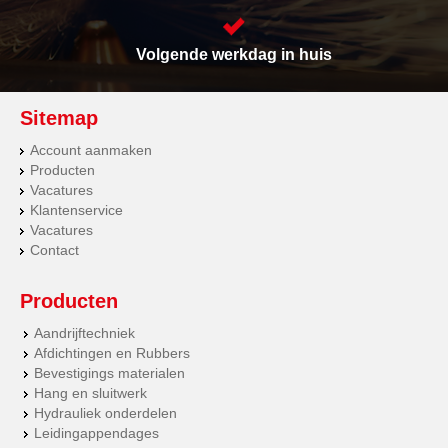
Volgende werkdag in huis
Sitemap
Account aanmaken
Producten
Vacatures
Klantenservice
Vacatures
Contact
Producten
Aandrijftechniek
Afdichtingen en Rubbers
Bevestigings materialen
Hang en sluitwerk
Hydrauliek onderdelen
Leidingappendages