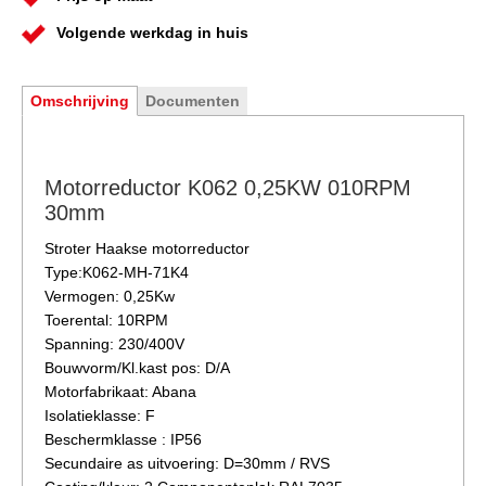
Volgende werkdag in huis
Omschrijving
Documenten
Motorreductor K062 0,25KW 010RPM
30mm
Stroter Haakse motorreductor
Type:K062-MH-71K4
Vermogen: 0,25Kw
Toerental: 10RPM
Spanning: 230/400V
Bouwvorm/Kl.kast pos: D/A
Motorfabrikaat: Abana
Isolatieklasse: F
Beschermklasse : IP56
Secundaire as uitvoering: D=30mm / RVS