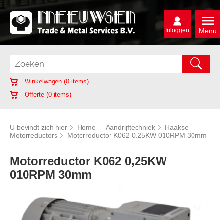
Inloggen
Menu
Winkelwagen (
0
items)
Offerte (
0
items)
U bevindt zich hier
Home
Aandrijftechniek
Haakse
Motorreductors
Motorreductor K062 0,25KW 010RPM 30mm
Motorreductor K062 0,25KW
010RPM 30mm