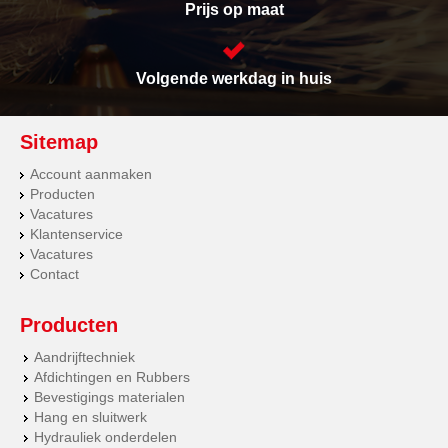
Prijs op maat
Volgende werkdag in huis
Sitemap
Account aanmaken
Producten
Vacatures
Klantenservice
Vacatures
Contact
Producten
Aandrijftechniek
Afdichtingen en Rubbers
Bevestigings materialen
Hang en sluitwerk
Hydrauliek onderdelen