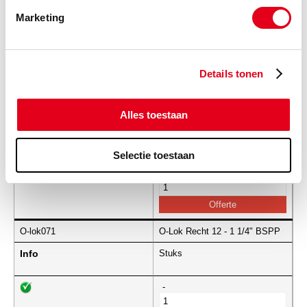
O-lok069
O-Lok Recht 12 - 3/4" BSPP
Marketing
Info
Stuks
-
Details tonen
Alles toestaan
O-lok070
O-Lok Recht 12 - 1" BSPP
Info
Stuks
Selectie toestaan
-
O-lok071
O-Lok Recht 12 - 1 1/4" BSPP
Info
Stuks
-