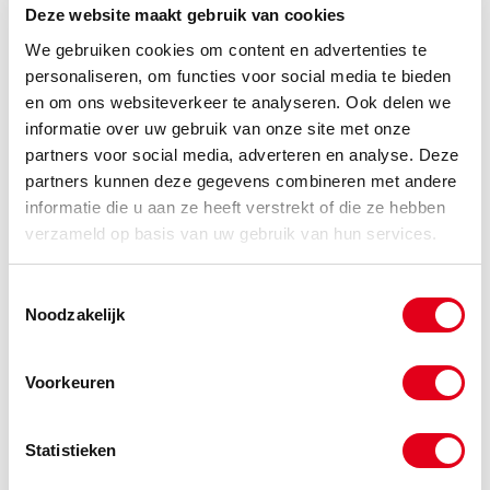
Deze website maakt gebruik van cookies
-
We gebruiken cookies om content en advertenties te
personaliseren, om functies voor social media te bieden
en om ons websiteverkeer te analyseren. Ook delen we
informatie over uw gebruik van onze site met onze
O-lok067
O-Lok Recht 10 - 1" BSPP
partners voor social media, adverteren en analyse. Deze
Info
Stuks
partners kunnen deze gegevens combineren met andere
informatie die u aan ze heeft verstrekt of die ze hebben
-
verzameld op basis van uw gebruik van hun services.
Toestemmingsselectie
Noodzakelijk
O-lok068
O-Lok Recht 12 - 1/2" BSPP
Info
Stuks
Voorkeuren
-
Statistieken