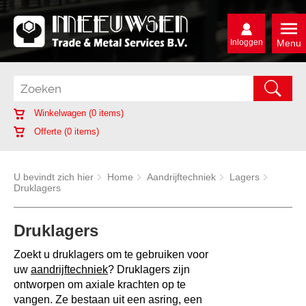
Inloggen
Menu
Winkelwagen (
0
items)
Offerte (
0
items)
U bevindt zich hier
Home
Aandrijftechniek
Lagers
Druklagers
Druklagers
Zoekt u druklagers om te gebruiken voor
uw
aandrijftechniek
?
Druklagers zijn
ontworpen om axiale krachten op te
vangen. Ze bestaan uit een asring, een