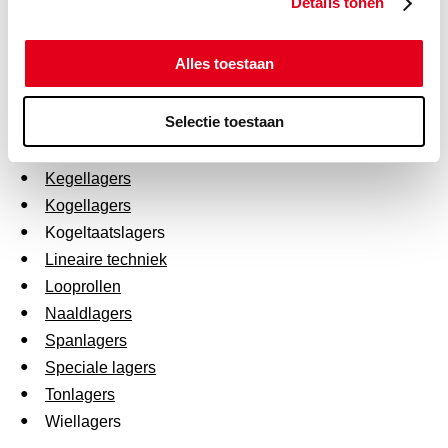
Details tonen
Druklagers kunnen enkelzijdig of dubbelzijdig zijn. Weet
u niet welke druklagers het meest geschikt zijn voor uw
situatie? Lees dan onze
brochure
over dit product.
Alles toestaan
Druklagers
Selectie toestaan
Hoekcontactlagers
INA lagers
Kegellagers
Kogellagers
Kogeltaatslagers
Lineaire techniek
Looprollen
Naaldlagers
Spanlagers
Speciale lagers
Tonlagers
Wiellagers