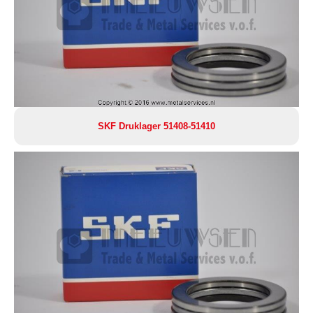
SKF Druklager 51408-51410