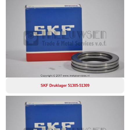
SKF Druklager 51305-51309