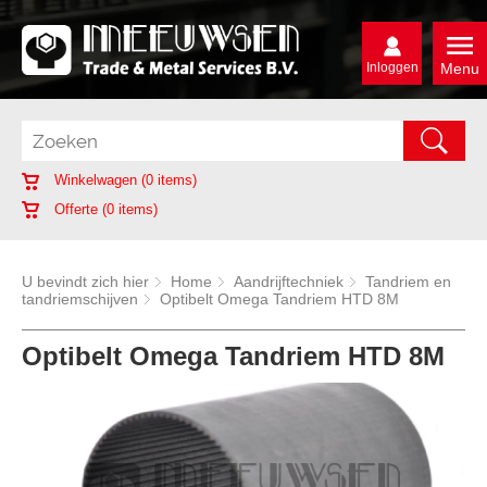
Inloggen
Menu
Winkelwagen (
0
items)
Offerte (
0
items)
U bevindt zich hier
Home
Aandrijftechniek
Tandriem en
tandriemschijven
Optibelt Omega Tandriem HTD 8M
Optibelt Omega Tandriem HTD 8M