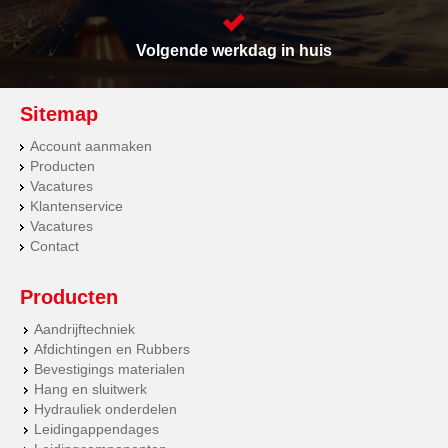
Volgende werkdag in huis
Sitemap
Account aanmaken
Producten
Vacatures
Klantenservice
Vacatures
Contact
Producten
Aandrijftechniek
Afdichtingen en Rubbers
Bevestigings materialen
Hang en sluitwerk
Hydrauliek onderdelen
Leidingappendages