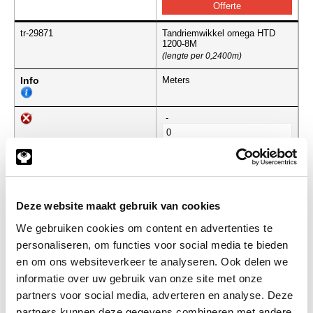
tr-29871
Tandriemwikkel omega HTD
1200-8M
(lengte per 0,2400m)
Info
Meters
-
tr-29872
Tandriemwikkel omega HTD
1216-8M
(lengte per 0,2400m)
Deze website maakt gebruik van cookies
Info
Meters
We gebruiken cookies om content en advertenties te
personaliseren, om functies voor social media te bieden
en om ons websiteverkeer te analyseren. Ook delen we
-
informatie over uw gebruik van onze site met onze
partners voor social media, adverteren en analyse. Deze
partners kunnen deze gegevens combineren met andere