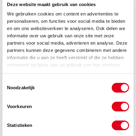
Moeren worden gebruikt in combinatie met bouten. Bent u
Deze website maakt gebruik van cookies
ook op zoek naar bouten? In onze webshop vindt u een
We gebruiken cookies om content en advertenties te
groot aanbod aan onder andere
stalen bouten
,
RVS
personaliseren, om functies voor social media te bieden
bouten
en
inbusbouten
.
en om ons websiteverkeer te analyseren. Ook delen we
Verschillende materialen
informatie over uw gebruik van onze site met onze
partners voor social media, adverteren en analyse. Deze
In onze webshop vindt u moeren van
staal
,
RVS
en
partners kunnen deze gegevens combineren met andere
messing
. Deze materialen hebben elk hun eigen kleur,
informatie die u aan ze heeft verstrekt of die ze hebben
wat zorgt voor verschillende uitstralingen. Ook is de
verzameld op basis van uw gebruik van hun services.
samenstelling van de materialen verschillend. Hierdoor is
het ene materiaal meer corrosiebestendig dan het andere
materiaal. Hieronder vindt u de eigenschappen van de
Toestemmingsselectie
Noodzakelijk
verschillende materialen.
Voorkeuren
Eigenschappen van RVS
RVS of voluit roestvrijstaal is een legering van
voornamelijk ijzer, chroom, nikkel en koolstof. De
Statistieken
verhoudingen tussen deze materialen kan wel eens
verschillen, waardoor er verschillende soorten RVS zijn.