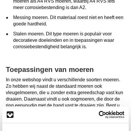
moeren als A4 RVS moeren, waarbij A4 RVS iets
meer corrosiebestending is dan A2.
Messing moeren. Dit materiaal roest niet en heeft een
goede hardheid.
Stalen moeren. Dit type moeren is populair voor
decoratieve doeleinden en in toepassingen waar
corrosiebestendigheid belangrijk is.
Toepassingen van moeren
In onze webshop vindt u verschillende soorten moeren.
Zo hebben wij naast de standaard moeren ook
vleugelmoeren, die u zonder extra gereedschap vast kun
draaien. Daarnaast vindt u ook oogmoeren, die door de
ring eenvoudig met de hand vast te draaien zijn. Bent u
op zoek naar een moer voor het verbinden van twee
bouten of stangen? Dan kunt u het beste kiezen voor de
verbindingsmoeren.