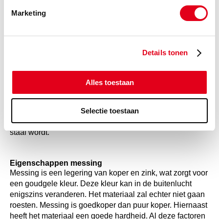
In ons
aanbod
vindt u A2 RVS moeren en A4 RVS
Marketing
moeren. Het verschil is dat A2 moeren net iets minder
corrosiebestending zijn vergeleken met A4 moeren.
Hierdoor ligt de prijs ook lager. De moeren zijn echter nog
steeds sterk genoeg voor de meeste toepassingen.
Details tonen
Eigenschappen van staal
Alles toestaan
Staal is een legering die bestaat uit ijzer een
koolstofgehalte. Ook hier zijn er verschillende
verhoudingen wat zorgt voor verschillende soorten staal.
Selectie toestaan
Hoe hoger het koolstofgehalte is, hoe meer breekbaar het
staal wordt.
Eigenschappen messing
Messing is een legering van koper en zink, wat zorgt voor
een goudgele kleur. Deze kleur kan in de buitenlucht
enigszins veranderen. Het materiaal zal echter niet gaan
roesten. Messing is goedkoper dan puur koper. Hiernaast
heeft het materiaal een goede hardheid. Al deze factoren