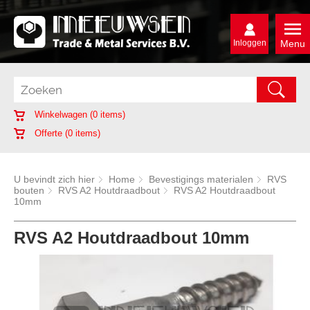
Inloggen
Menu
Winkelwagen (
0
items)
Offerte (
0
items)
U bevindt zich hier
Home
Bevestigings materialen
RVS
bouten
RVS A2 Houtdraadbout
RVS A2 Houtdraadbout
10mm
RVS A2 Houtdraadbout 10mm