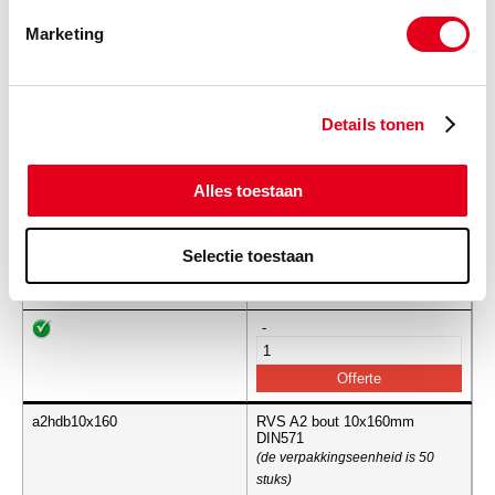
Info
Stuks
Marketing
-
Details tonen
a2hdb10x150
RVS A2 bout 10x150mm
DIN571
Alles toestaan
(de verpakkingseenheid is 50
stuks)
Selectie toestaan
Info
Stuks
-
a2hdb10x160
RVS A2 bout 10x160mm
DIN571
(de verpakkingseenheid is 50
stuks)