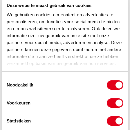
Info
Stuks
Deze website maakt gebruik van cookies
We gebruiken cookies om content en advertenties te
-
personaliseren, om functies voor social media te bieden
en om ons websiteverkeer te analyseren. Ook delen we
informatie over uw gebruik van onze site met onze
partners voor social media, adverteren en analyse. Deze
a2hdb10x130
RVS A2 bout 10x130mm
DIN571
partners kunnen deze gegevens combineren met andere
(de verpakkingseenheid is 50
informatie die u aan ze heeft verstrekt of die ze hebben
stuks)
verzameld op basis van uw gebruik van hun services.
Info
Stuks
Toestemmingsselectie
Noodzakelijk
-
Voorkeuren
a2hdb10x140
RVS A2 bout 10x140mm
DIN571
(de verpakkingseenheid is 50
Statistieken
stuks)