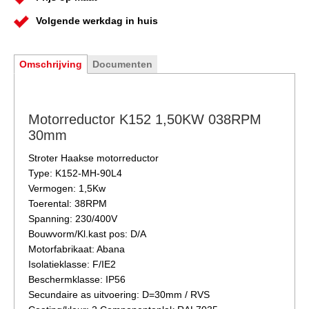
Volgende werkdag in huis
Omschrijving
Documenten
Motorreductor K152 1,50KW 038RPM
30mm
Stroter Haakse motorreductor
Type: K152-MH-90L4
Vermogen: 1,5Kw
Toerental: 38RPM
Spanning: 230/400V
Bouwvorm/Kl.kast pos: D/A
Motorfabrikaat: Abana
Isolatieklasse: F/IE2
Beschermklasse: IP56
Secundaire as uitvoering: D=30mm / RVS