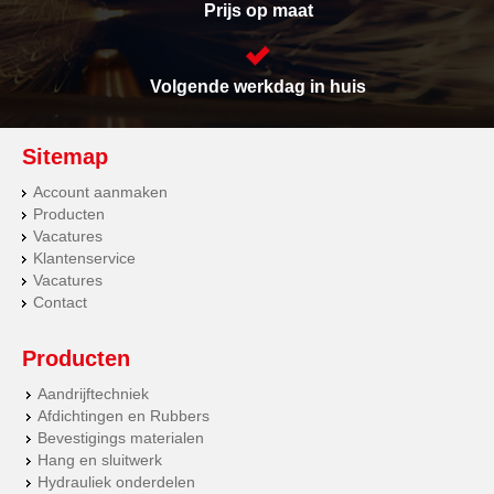
Prijs op maat
Volgende werkdag in huis
Sitemap
Account aanmaken
Producten
Vacatures
Klantenservice
Vacatures
Contact
Producten
Aandrijftechniek
Afdichtingen en Rubbers
Bevestigings materialen
Hang en sluitwerk
Hydrauliek onderdelen