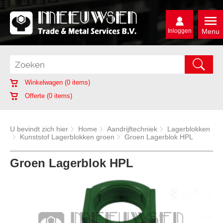
Inloggen
Menu
Winkelwagen (
0
items)
Offerte (
0
items)
U bevindt zich hier
Home
Aandrijftechniek
Lagerblokken
Kunststof Lagerblokken groen
Groen Lagerblok HPL
Groen Lagerblok HPL