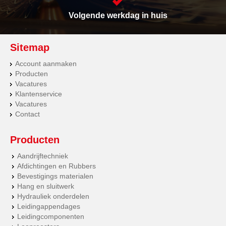
Volgende werkdag in huis
Sitemap
Account aanmaken
Producten
Vacatures
Klantenservice
Vacatures
Contact
Producten
Aandrijftechniek
Afdichtingen en Rubbers
Bevestigings materialen
Hang en sluitwerk
Hydrauliek onderdelen
Leidingappendages
Leidingcomponenten