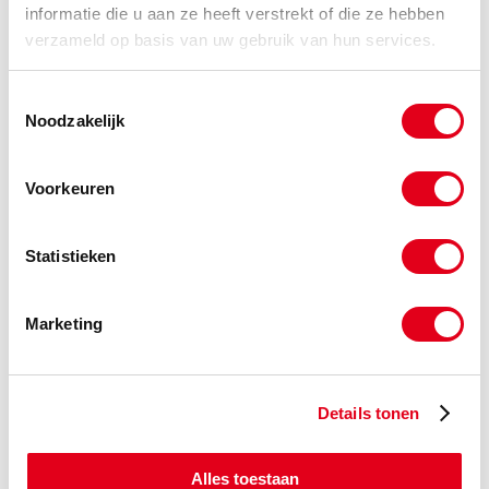
informatie die u aan ze heeft verstrekt of die ze hebben
verzameld op basis van uw gebruik van hun services.
KLBHPL212G
Kunststof lagerhuis groen
HPL212
Toestemmingsselectie
Noodzakelijk
Info
Stuks
-
Voorkeuren
Statistieken
Gerelateerde categorieën voor Groen
Marketing
Lagerblok HPL
Details tonen
Alles toestaan