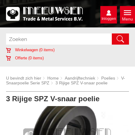
Inloggen
Menu
Winkelwagen (
0
items)
Offerte (
0
items)
U bevindt zich hier
Home
Aandrijftechniek
Poelies
V-
Snaarpoelie Serie SPZ
3 Rijige SPZ V-snaar poelie
3 Rijige SPZ V-snaar poelie