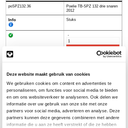
poSPZ132.36
Poelie TB-SPZ 132 drie snaren
2012
Info
Stuks
-
poSPZ140.66
Poelie TB-SPZ 140 drie snaren
2012
Info
Stuks
Deze website maakt gebruik van cookies
We gebruiken cookies om content en advertenties te
-
personaliseren, om functies voor social media te bieden
en om ons websiteverkeer te analyseren. Ook delen we
informatie over uw gebruik van onze site met onze
partners voor social media, adverteren en analyse. Deze
poSPZ150.95
Poelie TB-SPZ 150 drie snaren
2012
partners kunnen deze gegevens combineren met andere
informatie die u aan ze heeft verstrekt of die ze hebben
Info
Stuks