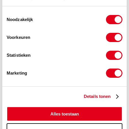
Copyright © 2026 www.metalservices.nl
Toestemmingsselectie
Zwart verloopring Nr.241
Noodzakelijk
Voorkeuren
Statistieken
Marketing
Details tonen
Copyright © 2026 www.metalservices.nl
Zwart verloopnippel Nr.245
Alles toestaan