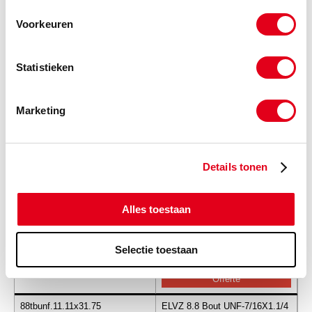
88tbunf.11.11x22.22
ELVZ 8.8 Bout UNF-7/16X7/8
Voorkeuren
(de verpakkingseenheid is 1
stuks)
Info
Stuks
Statistieken
-
Marketing
88tbunf.11.11x25.40
ELVZ 8.8 Bout UNF-7/16X1.
Details tonen
(de verpakkingseenheid is 1
stuks)
Alles toestaan
Info
Stuks
-
Selectie toestaan
88tbunf.11.11x31.75
ELVZ 8.8 Bout UNF-7/16X1.1/4