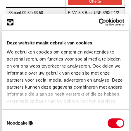
88tbunf.09.52x63.50
ELVZ 8.8 Bout UNF-3/8X2.1/2
(de verpakkingseenheid is 1
stuks)
Info
Stuks
Deze website maakt gebruik van cookies
-
We gebruiken cookies om content en advertenties te
personaliseren, om functies voor social media te bieden
en om ons websiteverkeer te analyseren. Ook delen we
informatie over uw gebruik van onze site met onze
88tbunf.11.11x19.05
ELVZ 8.8 Bout UNF-7/16X3/4
partners voor social media, adverteren en analyse. Deze
(de verpakkingseenheid is 1
stuks)
partners kunnen deze gegevens combineren met andere
informatie die u aan ze heeft verstrekt of die ze hebben
Info
Stuks
verzameld op basis van uw gebruik van hun services.
-
Toestemmingsselectie
Noodzakelijk