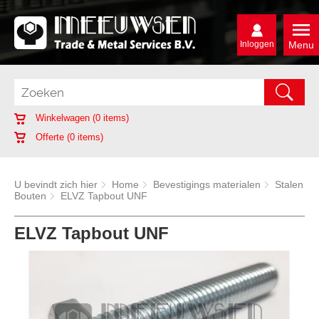
Inloggen
Menu
Winkelwagen (
0
items)
Offerte (
0
items)
U bevindt zich hier
Home
Bevestigings materialen
Stalen
Bouten
ELVZ Tapbout UNF
ELVZ Tapbout UNF