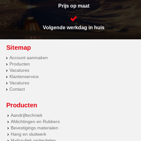
Prijs op maat
Volgende werkdag in huis
Sitemap
Account aanmaken
Producten
Vacatures
Klantenservice
Vacatures
Contact
Producten
Aandrijftechniek
Afdichtingen en Rubbers
Bevestigings materialen
Hang en sluitwerk
Hydrauliek onderdelen